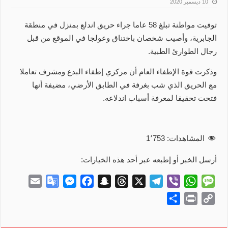
10 ديسمبر 2020
توفيت مواطنة تبلغ 58 عاما جراء حريق اندلع بمنزل في منطقة
الجابرية، وأصيب شخصان باختناق وعولجا في الموقع من قبل
رجال الطوارئ الطبية.
وذكرت قوة الإطفاء العام أن مركزي إطفاء البدع ومشرف تعاملا
مع الحريق الذي شب بغرفة في الطابق الأرضي، مضيفة أنها
فتحت تحقيقا لمعرفة أسباب اندلاعه.
المشاهدات:
1٬753
أرسل الخبر أو إطبعه عبر أحد هذه الخيارات:
E
G
M
F
S
T
X
T
V
W
M
m
o
e
a
n
h
e
i
h
e
S
P
C
a
o
s
c
a
r
l
b
a
s
h
r
o
i
g
s
e
p
e
e
e
t
s
a
i
p