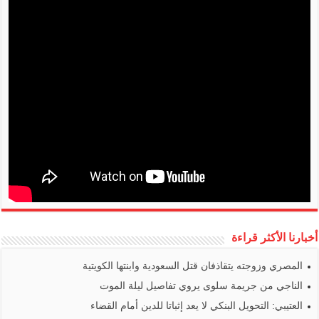
أخبارنا الأكثر قراءة
المصري وزوجته يتقاذفان قتل السعودية وابنتها الكويتية
الناجي من جريمة سلوى يروي تفاصيل ليلة الموت
العتيبي: التحويل البنكي لا يعد إثباتا للدين أمام القضاء