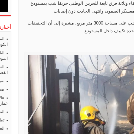
طفاء وثلاثة فرق تابعة للحرس الوطني حريقا شب بمستودع
عسكر الصمود، وانتهى الحادث دون إصابات.
وذكرت الإدارة العامة للإطفاء أن الحريق شب على مساحة 3000 متر مربع، مشيرة إلى أن التحقيقات
أخبارن
بوحدة تكييف داخل المستودع.
الم
الكوي
الن
المو
الع
القضا
ضبط
ضبط
«ال
عمارا
الت
تطو
الع