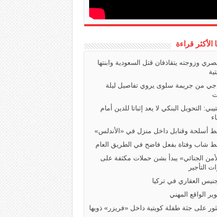
ا الأكثر قراءة
صري وزوجته يتقاذفان قتل السعودية وابنتها
تية
اجي من جريمة سلوى يروي تفاصيل ليلة
ت
تيبي: التحويل البنكي لا يعد إثباتا للدين أمام
ء
 أسلحة وقنابل داخل منزل في «الأندلس»
 شاب وفتاة بفعل فاضح في الطريق العام
أمن الجنائي» يبدأ بشن حملات مكثفة على
ت التأجير
جنيس العقاري في تركيا
ير الواقع المهني
ثور على جثة طفلة كويتية داخل «فريزر» ذويها