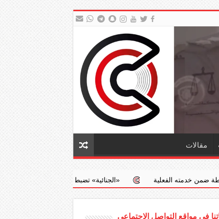
مقالات
‏«الجنائية» تضبط طبيبا يجري عمليات إجهاض مخالفة مقابل مبالغ مال
نا في مواقع التواصل الاجتماعي