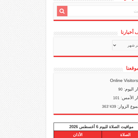
أخبارنا
ف
ا
وقعنا
Online Visitor
ر اليوم:
90
ر الأمس:
101
وع الزوار:
363٬439
مواقيت الصلاة لليوم 6 أغسطس 2026
الصلاة
الأذان