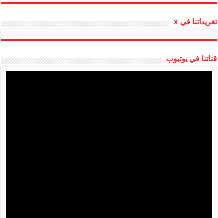
تغريداتنا في x
قناتنا في يوتيوب