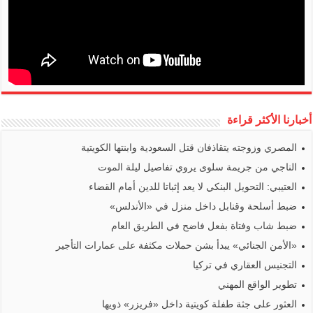
أخبارنا الأكثر قراءة
المصري وزوجته يتقاذفان قتل السعودية وابنتها الكويتية
الناجي من جريمة سلوى يروي تفاصيل ليلة الموت
العتيبي: التحويل البنكي لا يعد إثباتا للدين أمام القضاء
ضبط أسلحة وقنابل داخل منزل في «الأندلس»
ضبط شاب وفتاة بفعل فاضح في الطريق العام
«الأمن الجنائي» يبدأ بشن حملات مكثفة على عمارات التأجير
التجنيس العقاري في تركيا
تطوير الواقع المهني
العثور على جثة طفلة كويتية داخل «فريزر» ذويها