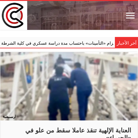
آخر الأخبار
إلزام ‏«التأمينات» باحتساب مدة دراسة عسكري في كلية الشرطة ضمن خدمت
العناية الإلهية تنقذ عاملا سقط من علو في
«الجهراء»