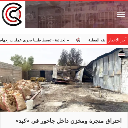
آخر الأخبار
ته الفعلية
‏«الجنائية» تضبط طبيبا يجري عمليات إجهاض مخالفة مقاب
احتراق منجرة ومخزن داخل جاخور في «كبد»