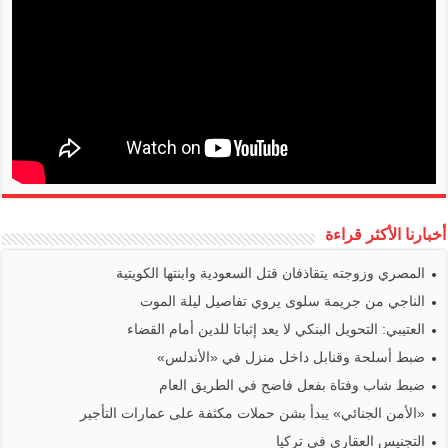
أخبارنا الأكثر قراءة
المصري وزوجته يتقاذفان قتل السعودية وابنتها الكويتية
الناجي من جريمة سلوى يروي تفاصيل ليلة الموت
العتيبي: التحويل البنكي لا يعد إثباتا للدين أمام القضاء
ضبط أسلحة وقنابل داخل منزل في «الأندلس»
ضبط شاب وفتاة بفعل فاضح في الطريق العام
«الأمن الجنائي» يبدأ بشن حملات مكثفة على عمارات التأجير
التجنيس العقاري في تركيا