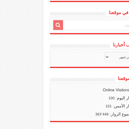
في موقعنا
أخبارنا
ف
ا
وقعنا
Online Visitor
ر اليوم:
100
ر الأمس:
101
وع الزوار:
363٬449