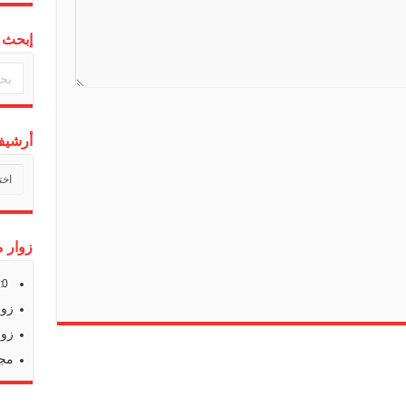
n
s
إبحث 
l
a
t
e
أرشيف 
أرشي
أخبارن
زوار م
s:
0
زوا
زوا
مجم