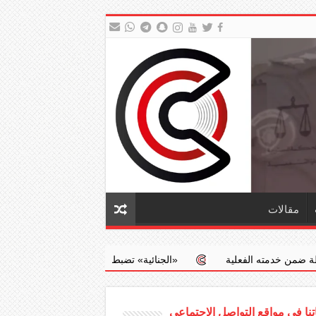
مقالات
‏«الجنائية» تضبط طبيبا يجري عمليات إجهاض مخالفة مقابل مبالغ مالي
نا في مواقع التواصل الاجتماعي