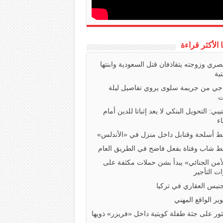
ا الأكثر قراءة
صري وزوجته يتقاذفان قتل السعودية وابنتها
تية
اجي من جريمة سلوى يروي تفاصيل ليلة
ت
تيبي: التحويل البنكي لا يعد إثباتا للدين أمام
ء
 أسلحة وقنابل داخل منزل في «الأندلس»
 شاب وفتاة بفعل فاضح في الطريق العام
أمن الجنائي» يبدأ بشن حملات مكثفة على
ت التأجير
جنيس العقاري في تركيا
ير الواقع المهني
ثور على جثة طفلة كويتية داخل «فريزر» ذويها