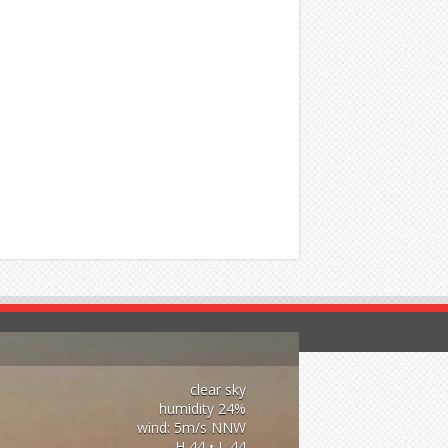
clear sky
24% humidity
wind: 5m/s NNW
H 44 • L 44