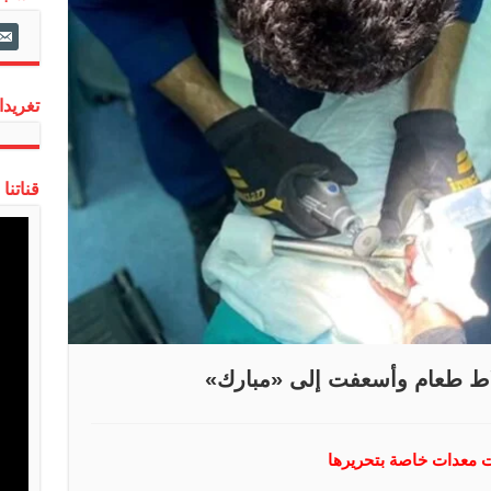
ail-
alt
تغريدات
قناتنا
اط طعام وأسعفت إلى «مبارك»
 معدات خاصة بتحريرها