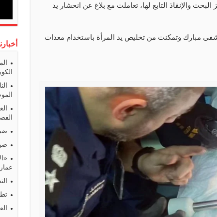
لبحث والإنقاذ التابع لها، تعاملت مع بلاغ عن انحشار يد
تشفى مبارك وتمكنت من تخليص يد المرأة باستخدام معدات
أخبارن
الم
الكوي
الن
المو
الع
القضا
ضبط
ضبط
«ال
عمارا
الت
تطو
الع