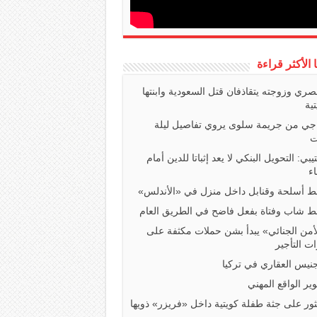
ا الأكثر قراءة
صري وزوجته يتقاذفان قتل السعودية وابنتها
تية
اجي من جريمة سلوى يروي تفاصيل ليلة
ت
تيبي: التحويل البنكي لا يعد إثباتا للدين أمام
ء
 أسلحة وقنابل داخل منزل في «الأندلس»
 شاب وفتاة بفعل فاضح في الطريق العام
أمن الجنائي» يبدأ بشن حملات مكثفة على
ت التأجير
جنيس العقاري في تركيا
ير الواقع المهني
ثور على جثة طفلة كويتية داخل «فريزر» ذويها