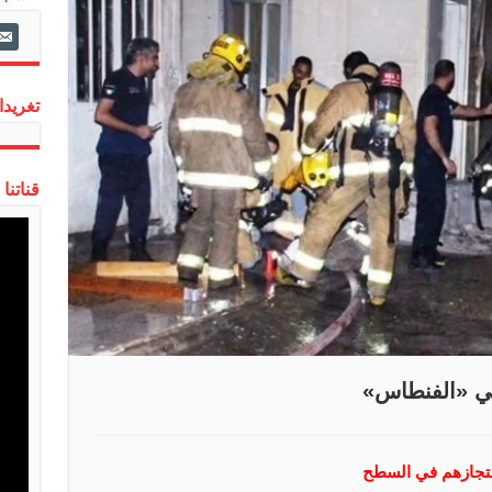
ail-
alt
تغريدات
قناتنا
احتجازهم في السطح