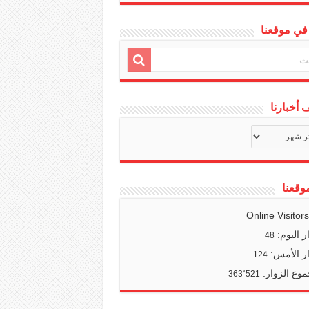
في موقعنا
أخبارنا
ف
ا
وقعنا
Online Visitor
ر اليوم:
48
ر الأمس:
124
وع الزوار:
363٬521