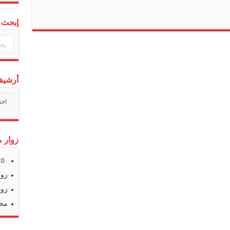
إبحث 
أرشيف 
أرشي
أخبارن
زوار م
s:
0
زوا
زوا
مجم