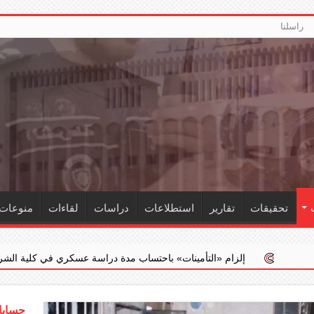
راسلنا
تحقيقات
تقارير
استطلاعات
دراسات
لقاءات
منوعات
 ‏«التأمينات» باحتساب مدة دراسة عسكري في كلية الشرطة ضمن خدمته الفعل
حسابات