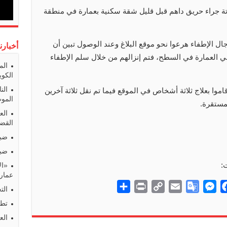
 جراء حريق داهم قبل قليل شقة سكنية بعمارة في منطقة
ال الإطفاء هرعوا نحو موقع البلاغ وعند الوصول تبين أن
أخبارن
ني العمارة في السطح، فتم إنزالهم من خلال سلم الإطفاء
الم
الكوي
الن
وا بعلاج ثلاثة أشخاص في الموقع فيما تم نقل ثلاثة آخرين
المو
مستقرة.
الع
القضا
ضبط
ضبط
:
«ال
عمارا
S
P
C
E
G
M
F
الت
h
r
o
m
o
e
a
تطو
a
i
p
a
o
s
c
الع
r
n
y
i
g
s
e