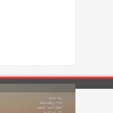
clear sky
21% humidity
wind: 3m/s NW
H 42 • L 42