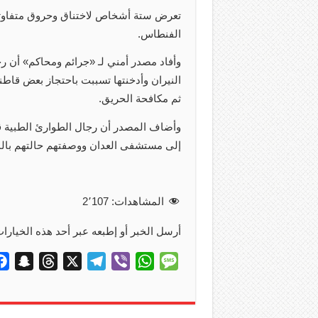
تعرض ستة أشخاص لاختناق وحروق متفاوتة
الفنطاس.
وأفاد مصدر أمني لـ «جرائم ومحاكم» أن رج
النيران وأدخنتها تسببت باحتجاز بعض قاط
ثم مكافحة الحريق.
وأضاف المصدر أن رجال الطوارئ الطبية قام
إلى مستشفى العدان ووصفتهم حالتهم بال
المشاهدات:
2٬107
أرسل الخبر أو إطبعه عبر أحد هذه الخيارات
S
T
X
T
V
W
M
n
h
e
i
h
e
a
r
l
b
a
s
p
e
e
e
t
s