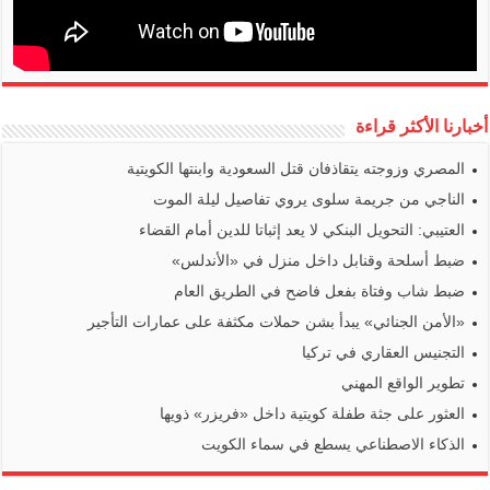
أخبارنا الأكثر قراءة
المصري وزوجته يتقاذفان قتل السعودية وابنتها الكويتية
الناجي من جريمة سلوى يروي تفاصيل ليلة الموت
العتيبي: التحويل البنكي لا يعد إثباتا للدين أمام القضاء
ضبط أسلحة وقنابل داخل منزل في «الأندلس»
ضبط شاب وفتاة بفعل فاضح في الطريق العام
«الأمن الجنائي» يبدأ بشن حملات مكثفة على عمارات التأجير
التجنيس العقاري في تركيا
تطوير الواقع المهني
العثور على جثة طفلة كويتية داخل «فريزر» ذويها
الذكاء الاصطناعي يسطع في سماء الكويت