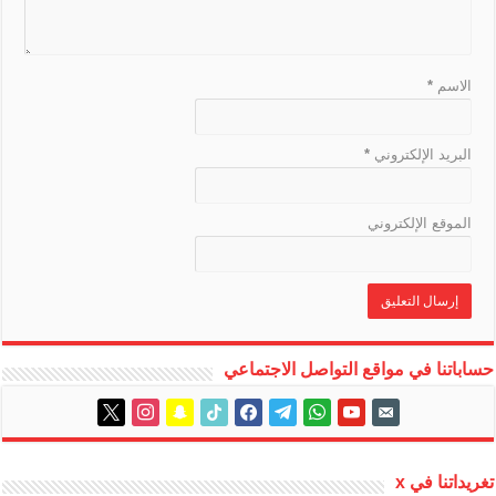
a
t
e
الاسم
*
البريد الإلكتروني
*
الموقع الإلكتروني
حساباتنا في مواقع التواصل الاجتماعي
instagram
x
snapchat
tiktok
facebook
telegram
whatsapp
youtube
email-
alt
تغريداتنا في x