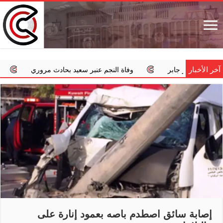
آخر الأخبار
وفاة النجم عنبر سعيد بحادث مروري
‏«الداخلية»: استمرار ال
إصابة سائق اصطدم باصه بعمود إنارة على