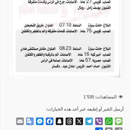
المشاهدات:
1٬535
أرسل الخبر أو إطبعه عبر أحد هذه الخيارات:
E
G
M
F
S
T
X
T
V
W
M
m
o
e
a
n
h
e
i
h
e