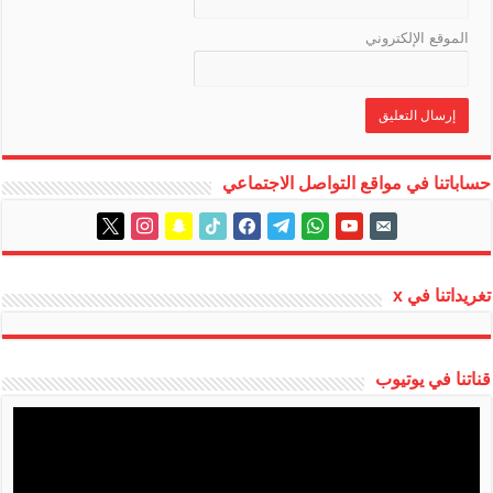
الموقع الإلكتروني
حساباتنا في مواقع التواصل الاجتماعي
instagram
x
snapchat
tiktok
facebook
telegram
whatsapp
youtube
email-
alt
تغريداتنا في x
قناتنا في يوتيوب