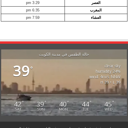
العصر
3:29 pm
المغرب
6:35 pm
العشاء
7:59 pm
حالة الطقس في مدينة الكويت
39
clear sky
°
24% humidity
wind: 4m/s NNW
H 39 • L 39
42
39
40
44
45
°
°
°
°
°
SAT
SUN
MON
TUE
WED