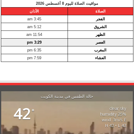
مواقيت الصلاة لليوم 8 أغسطس 2026
الصلاة
الأذان
الفجر
3:45 am
الشروق
5:12 am
الظهر
11:54 am
العصر
3:29 pm
المغرب
6:35 pm
العشاء
7:59 pm
حالة الطقس في مدينة الكويت
42
clear sky
°
25% humidity
wind: 3m/s E
H 42 • L 42