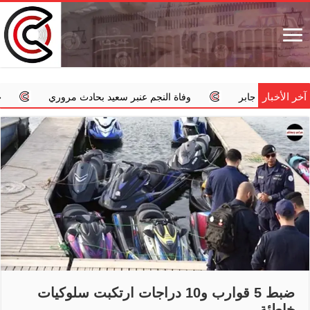
آخر الأخبار
 جابر
وفاة النجم عنبر سعيد بحادث مروري
‏«الداخلية»: اس
ضبط 5 قوارب و10 دراجات ارتكبت سلوكيات
خاطئة