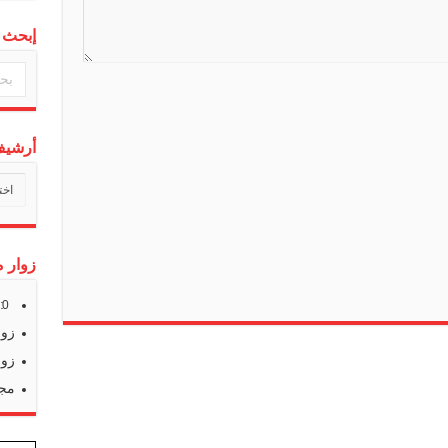
l
إبحث 
a
t
e
أرشيف 
أرشي
أخبارن
زوار م
s:
0
زوا
زوا
مجم