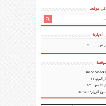
في موقعنا
أخبارنا
ف
ا
وقعنا
Online Visitor
ر اليوم:
54
ر الأمس:
101
وع الزوار:
363٬403