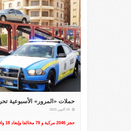
حملات «المرور» الأسبوعية تحرر 53837 مخا
18 أكتوبر 2015
حجز 2046 مركبة و 79 مخالفا وإبعاد 18 وافدا