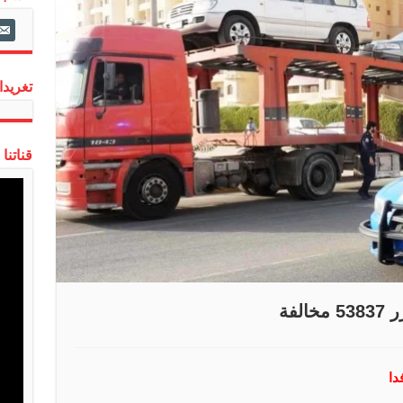
ail-
alt
تغريدات
قناتنا
لفة