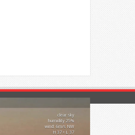
clear sky
25% humidity
wind: 6m/s NW
H 37 • L 37