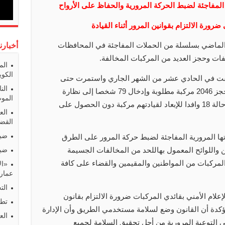
 المفاجئة لضبط الحركة المرورية والحفاظ على الأرواح
رورة الالتزام بقوانين المرور أثناء القيادة
ع الماضي بسلسلة من الحملات المفاجئة في المحافظات
أخبارن
ات وحجز العديد من المركبات المخالفة.
الم
الكوي
لقت في الحادي عشر من الشهر الجاري واستمرت حتى
الن
السابع عشر منه، بتحرير 53837 مخالفة وحجز 2046 مركبة مطلوبة وإدخال 79 شخصا إلى نظارة
المو
المرور لارتكابهم عدة مخالفات جسيمة، وإحالة 18 وافدا للإبعاد لقيادتهم مركبة دون الحصول على
الع
القضا
ضبط
اتها المرورية المفاجئة لضبط حركة المرور على الطرق
ين واللوائح المعمول بهاللحد من المخالفات الجسيمة
ضبط
لمركبات من المواطنين والمقيمين والقضاء على كافة
«ال
عمارا
الت
لإعلام الأمني بقائدي المركبات ضرورة الالتزام بقانون
تطو
مؤكدة أن القانون وضع لسلامة مستخدمي الطريق وأن الإدارة
الع
في التوعية المرورية من أجل تحقيق السلامة لجميع