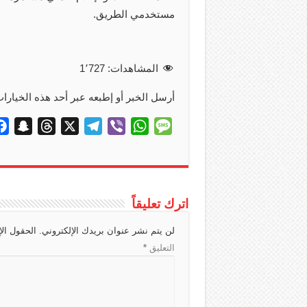
مستخدمي الطريق.
المشاهدات:
1٬727
أرسل الخبر أو إطبعه عبر أحد هذه الخيارات
S
T
X
T
V
W
M
n
h
e
i
h
e
a
r
l
b
a
s
p
e
e
e
t
s
c
a
g
r
s
a
اترك تعليقاً
h
d
r
A
g
لن يتم نشر عنوان بريدك الإلكتروني.
الحقول الإ
a
s
a
p
e
التعليق
*
t
m
p