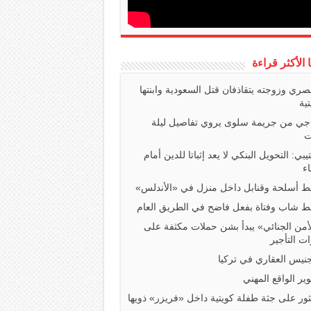
ا الأكثر قراءة
صري وزوجته يتقاذفان قتل السعودية وابنتها
تية
اجي من جريمة سلوى يروي تفاصيل ليلة
ت
تيبي: التحويل البنكي لا يعد إثباتا للدين أمام
ء
 أسلحة وقنابل داخل منزل في «الأندلس»
 شاب وفتاة بفعل فاضح في الطريق العام
أمن الجنائي» يبدأ بشن حملات مكثفة على
ت التأجير
جنيس العقاري في تركيا
ير الواقع المهني
ثور على جثة طفلة كويتية داخل «فريزر» ذويها