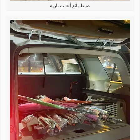
ضبط بائع ألعاب نارية