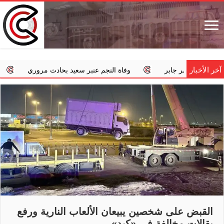
آخر الأخبار
ابر
وفاة النجم عنبر سعيد بحادث مروري
‏«الداخلية»: استم
القبض على شخصين يبيعان الألعاب النارية ورفع
بقالات مخالفة في «كبد»