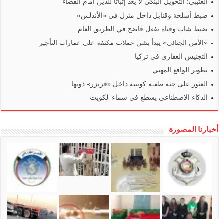
العتيبي: التحويل البنكي لا يعد إثباتا للدين أمام القضاء
ضبط أسلحة وقنابل داخل منزل في «الأندلس»
ضبط شاب وفتاة بفعل فاضح في الطريق العام
«الأمن الجنائي» يبدأ بشن حملات مكثفة على عمارات التأجير
التجنيس العقاري في تركيا
تطوير الواقع المهني
العثور على جثة طفلة كويتية داخل «فريزر» ذويها
الذكاء الاصطناعي يسطع في سماء الكويت
أخبارنا المصورة