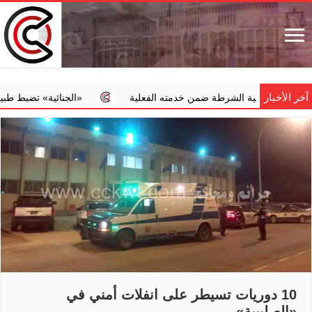
آخر الأخبار
في كلية الشرطة ضمن خدمته الفعلية
‏«الجنائية» تضبط طبيبا يجري 
10 دوريات تسيطر على انفلات أمني في
«الصليبية»