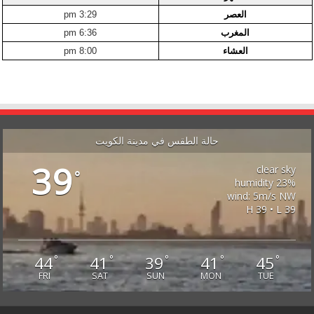
العصر
3:29 pm
المغرب
6:36 pm
العشاء
8:00 pm
حالة الطقس في مدينة الكويت
39
clear sky
°
23% humidity
wind: 5m/s NW
H 39 • L 39
44
41
39
41
45
°
°
°
°
°
FRI
SAT
SUN
MON
TUE