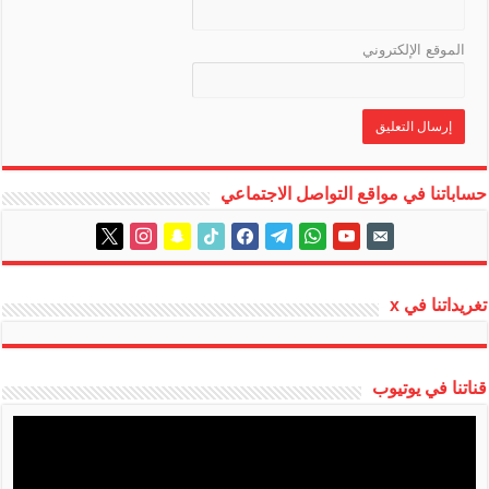
الموقع الإلكتروني
حساباتنا في مواقع التواصل الاجتماعي
instagram
x
snapchat
tiktok
facebook
telegram
whatsapp
youtube
email-
alt
تغريداتنا في x
قناتنا في يوتيوب