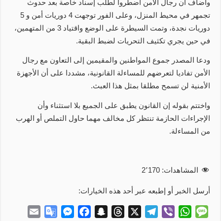
وأضاف أن رجال الأمن اضطروا لطلب إسناد خاصة بعد حدوث
تجمهر في محيط المنزل، وعلى الفور توجهت 4 دوريات أمن و 5
دوريات نجدة، وتمت السيطرة على الوضع واقتياد 3 من المتهمين،
في حين يجري تكثيف التحريات لضبط البقية.
ودعا المصدر جموع المواطنين والمقيمين إلى التعاون مع رجال
الأمن تفاديا لتعرضهم للمساءلة القانونية، مشددا على أن الأجهزة
الأمنية لن تسمح مطلقا بمثل هذا العبث.
واختتم بقوله إن القانون يطبق على الجميع بلا استثناء وأن
الإجراءات الحازمة تنتظر كل مخالف مهما حاول التملص أو الهرب
من المساءلة.
المشاهدات:
2٬170
أرسل الخبر أو إطبعه عبر أحد هذه الخيارات:
E
G
M
F
S
T
X
T
V
W
M