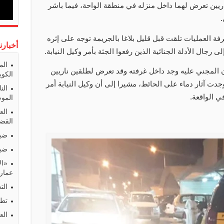
تأثرا بطلقين ناريين تعرض لهما داخل منزله في منطقة الواحة، فيما باشر
.
ة العمليات تلقت قبل قليل بلاغا بالجريمة توجه على إثره
أخبارن
 رجال الأدلة الجنائية الذين رفعوا الجثة بأمر وكيل النيابة.
الم
 أن المجني عليه وجد داخل غرفته وقد تعرض لطلقين ناريين
الكوي
جدت آثار دماء على الحائط، مشيرا إلى أن وكيل النيابة أمر
الن
 الواقعة.
المو
الع
القضا
ضبط
ضبط
«ال
عمارا
الت
تطو
الع