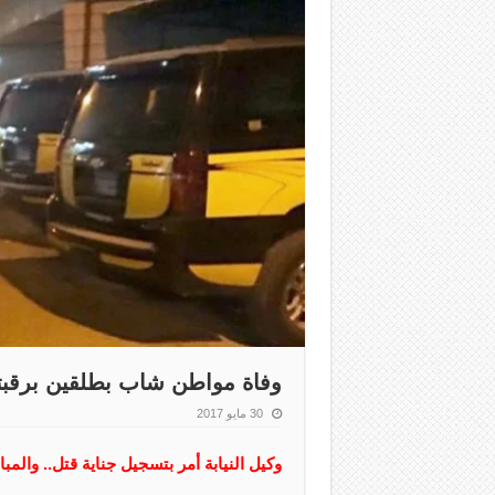
وفاة مواطن شاب بطلقين برقبت
30 مايو 2017
وكيل النيابة أمر بتسجيل جناية قتل.. والم