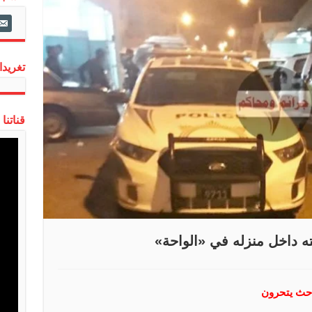
ail-
alt
تغريدات
قناتنا
ه داخل منزله في «الواحة»
باحث يتحرون