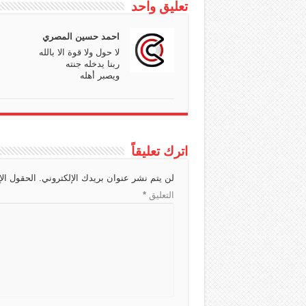
تعليق واحد
h
d
r
A
g
a
s
a
p
e
احمد حسين المصري
t
m
p
لا حول ولا قوة الا بالله
ربنا يدخله جنته
ويصبر أهله
اترك تعليقاً
لن يتم نشر عنوان بريدك الإلكتروني.
الحقول الإ
التعليق
*