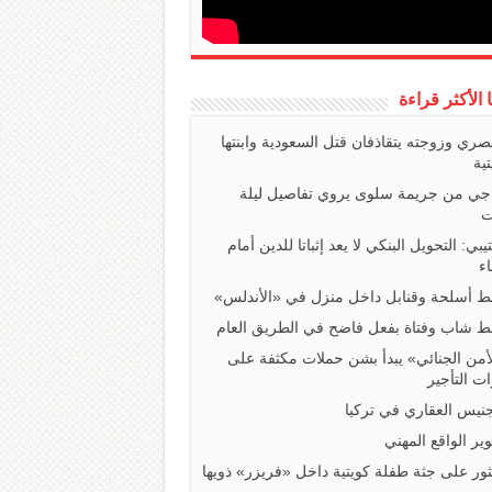
ا الأكثر قراءة
صري وزوجته يتقاذفان قتل السعودية وابنتها
تية
اجي من جريمة سلوى يروي تفاصيل ليلة
ت
تيبي: التحويل البنكي لا يعد إثباتا للدين أمام
ء
 أسلحة وقنابل داخل منزل في «الأندلس»
 شاب وفتاة بفعل فاضح في الطريق العام
أمن الجنائي» يبدأ بشن حملات مكثفة على
ت التأجير
جنيس العقاري في تركيا
ير الواقع المهني
ثور على جثة طفلة كويتية داخل «فريزر» ذويها