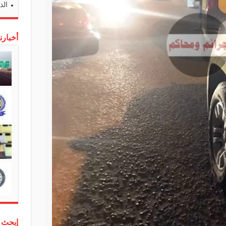
الذ
أخبارن
إبحث 