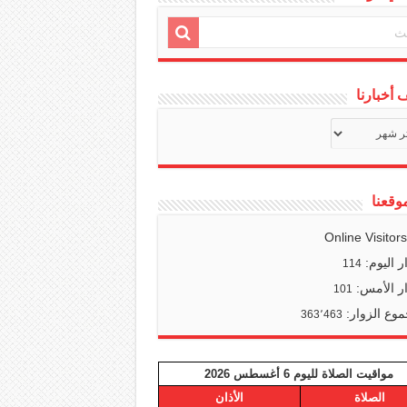
أخبارنا
ف
ا
وقعنا
Online Visitor
ر اليوم:
114
ر الأمس:
101
وع الزوار:
363٬463
مواقيت الصلاة لليوم 6 أغسطس 2026
الصلاة
الأذان