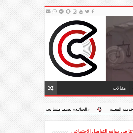
مقالات
‏«الجنائية» تضبط طبيبا يجري عمليات إجهاض مخالفة مقابل مبالغ مالية
نا في مواقع التواصل الاجتماعي