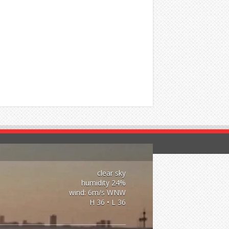
clear sky
24% humidity
wind: 6m/s WNW
H 36 • L 36