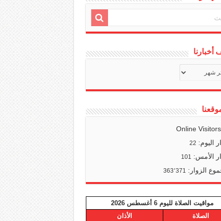
أخبارنا
ف
ا
وقعنا
Online Visitor
ر اليوم:
22
ر الأمس:
101
وع الزوار:
363٬371
مواقيت الصلاة لليوم 6 أغسطس 2026
الصلاة
الأذان