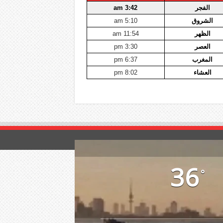
الفجر
3:42 am
الشروق
5:10 am
الظهر
11:54 am
العصر
3:30 pm
المغرب
6:37 pm
العشاء
8:02 pm
36
°