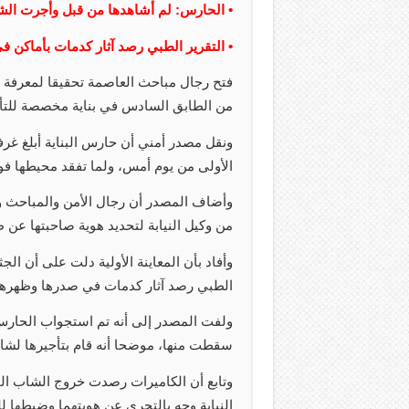
• الحارس: لم أشاهدها من قبل وأجرت ال
• التقرير الطبي رصد آثار كدمات بأماكن 
فتح رجال مباحث العاصمة تحقيقا لمعرفة م
من الطابق السادس في بناية مخصصة للتأجي
ونقل مصدر أمني أن حارس البناية أبلغ غ
الأولى من يوم أمس، ولما تفقد محيطها فوج
وأضاف المصدر أن رجال الأمن والمباحث والأ
من وكيل النيابة لتحديد هوية صاحبتها عن 
وأفاد بأن المعاينة الأولية دلت على أن الج
الطبي رصد آثار كدمات في صدرها وظهرها 
ولفت المصدر إلى أنه تم استجواب الحارس ف
سقطت منها، موضحا أنه قام بتأجيرها لشاب يبلغ 6
وتابع أن الكاميرات رصدت خروج الشاب الم
النيابة وجه بالتحري عن هويتهما وضبطها ل