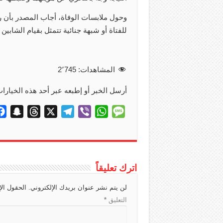
وحول ملابسات الوفاة، أجاب المصدر بأن 
للفتاة أو شبهة جنائية تتمثل بقيام الشابين 
المشاهدات:
2٬745
أرسل الخبر أو إطبعه عبر أحد هذه الخيارات
S
T
X
T
V
W
M
n
h
e
i
h
e
a
r
l
b
a
s
p
e
e
e
t
s
c
a
g
r
s
a
اترك تعليقاً
h
d
r
A
g
لن يتم نشر عنوان بريدك الإلكتروني.
الحقول الإ
a
s
a
p
e
التعليق
*
t
m
p