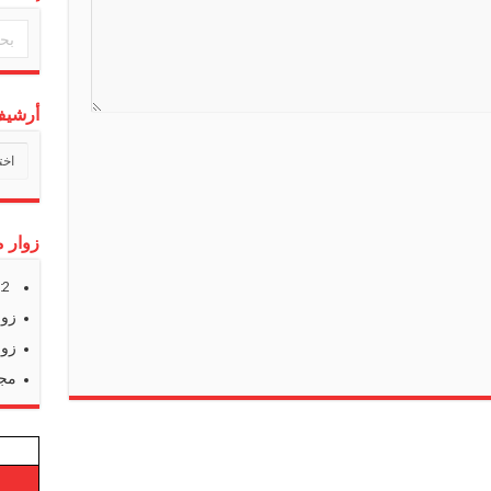
n
s
l
a
أرشيف 
t
أرشي
e
أخبارن
زوار م
s:
2
زوا
زوا
مجم