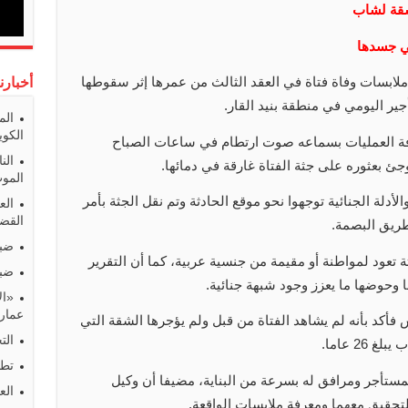
شقة لشاب
في جسدها
لابسات وفاة فتاة في العقد الثالث من عمرها إثر سقوطها
أخبارن
ر اليومي في منطقة بنيد القار.
الم
الكوي
رفة العمليات بسماعه صوت ارتطام في ساعات الصباح
الن
ئ بعثوره على جثة الفتاة غارقة في دمائها.
المو
دلة الجنائية توجهوا نحو موقع الحادثة وتم نقل الجثة بأمر
الع
القضا
طريق البصمة.
ضبط
ثة تعود لمواطنة أو مقيمة من جنسية عربية، كما أن التقرير
ضبط
وحوضها ما يعزز وجود شبهة جنائية.
«ال
عمارا
أكد بأنه لم يشاهد الفتاة من قبل ولم يؤجرها الشقة التي
الت
2 عاما.
تطو
ستأجر ومرافق له بسرعة من البناية، مضيفا أن وكيل
الع
لتحقيق معهما ومعرفة ملابسات الواقعة.