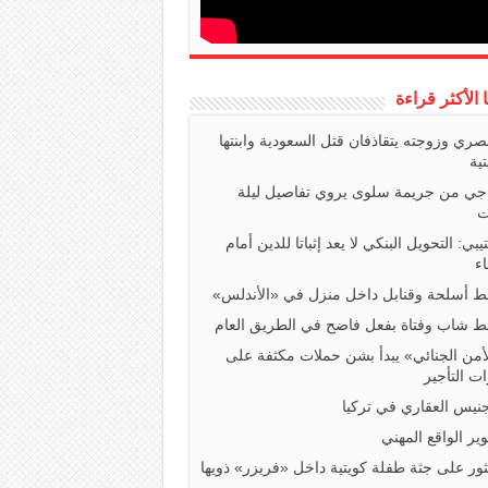
ا الأكثر قراءة
صري وزوجته يتقاذفان قتل السعودية وابنتها
تية
اجي من جريمة سلوى يروي تفاصيل ليلة
ت
تيبي: التحويل البنكي لا يعد إثباتا للدين أمام
ء
 أسلحة وقنابل داخل منزل في «الأندلس»
 شاب وفتاة بفعل فاضح في الطريق العام
أمن الجنائي» يبدأ بشن حملات مكثفة على
ت التأجير
جنيس العقاري في تركيا
ير الواقع المهني
ثور على جثة طفلة كويتية داخل «فريزر» ذويها