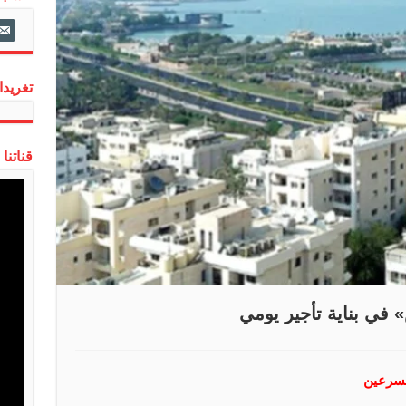
ail-
alt
تغريدات
قناتنا
في بناية تأجير يومي
مسرعين