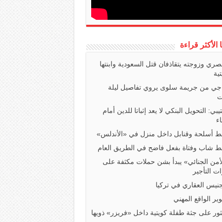
ا الأكثر قراءة
صري وزوجته يتقاذفان قتل السعودية وابنتها
تية
اجي من جريمة سلوى يروي تفاصيل ليلة
ت
تيبي: التحويل البنكي لا يعد إثباتا للدين أمام
ء
 أسلحة وقنابل داخل منزل في «الأندلس»
 شاب وفتاة بفعل فاضح في الطريق العام
أمن الجنائي» يبدأ بشن حملات مكثفة على
ت التأجير
جنيس العقاري في تركيا
ير الواقع المهني
ثور على جثة طفلة كويتية داخل «فريزر» ذويها