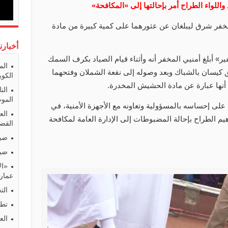
للواء الطراح أمر بإحالتها إلى «المكافحة»
خفر شرق ليبلغان عن عثورهما على كمية كبيرة من مادة
أخبارن
 أبلغ أمنيي المخفر أنه وأثناء قيام الصياد بكرف السمك
الم
 كيسان بالشباك وبعد وصوله إلى نقعة الشملان وفتحهما
الكوي
الن
المو
على إحساسه بالمسؤولية وتعاونه مع الأجهزة الأمنية، في
الع
هيم الطراح بإحالة المضبوطات إلى الإدارة العامة لمكافحة
القضا
ضبط
ضبط
«ال
عمارا
الت
تطو
الع