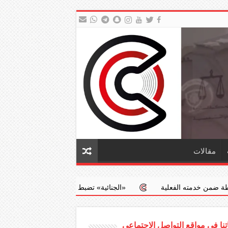
مقالات
‏«الجنائية» تضبط طبيبا يجري عمليات إجهاض مخالفة مقابل مبالغ مالية
نا في مواقع التواصل الاجتماعي