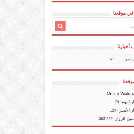
في موقعنا
أخبارنا
ف
ا
وقعنا
Online Visitor
ر اليوم:
79
ر الأمس:
124
وع الزوار:
363٬552