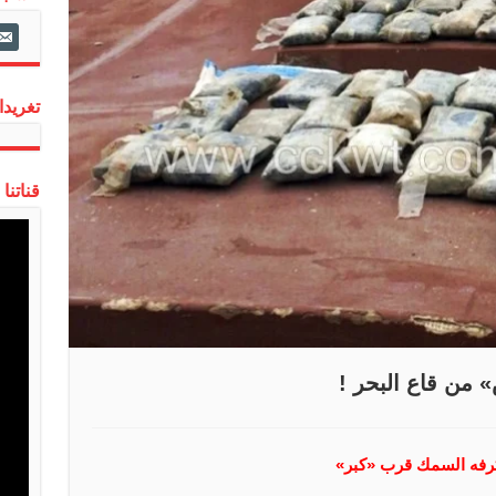
ail-
alt
تغريدات
قناتنا
كرفه السمك قرب «كبر»