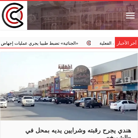
آخر الأخبار
مته الفعلية
‏«الجنائية» تضبط طبيبا يجري عمليات إجهاض مخالفة مقا
هندي يجرح رقبته وشرايين يديه بمحل في
«الشويخ»