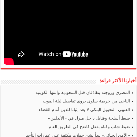
أخبارنا الأكثر قراءة
المصري وزوجته يتقاذفان قتل السعودية وابنتها الكويتية
الناجي من جريمة سلوى يروي تفاصيل ليلة الموت
العتيبي: التحويل البنكي لا يعد إثباتا للدين أمام القضاء
ضبط أسلحة وقنابل داخل منزل في «الأندلس»
ضبط شاب وفتاة بفعل فاضح في الطريق العام
«الأمن الجنائي» يبدأ بشن حملات مكثفة على عمارات التأجير