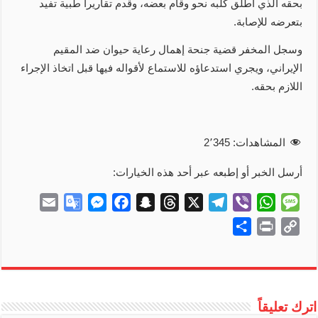
بحقه الذي أطلق كلبه نحو وقام بعضه، وقدم تقاريرا طبية تفيد
بتعرضه للإصابة.
وسجل المخفر قضية جنحة إهمال رعاية حيوان ضد المقيم
الإيراني، ويجري استدعاؤه للاستماع لأقواله فيها قبل اتخاذ الإجراء
اللازم بحقه.
المشاهدات:
2٬345
أرسل الخبر أو إطبعه عبر أحد هذه الخيارات:
E
G
M
F
S
T
X
T
V
W
M
m
o
e
a
n
h
e
i
h
e
S
P
C
a
o
s
c
a
r
l
b
a
s
h
r
o
i
g
s
e
p
e
e
e
t
s
a
i
p
l
l
e
b
c
a
g
r
s
a
r
n
y
e
n
o
h
d
r
A
g
e
t
L
اترك تعليقاً
T
g
o
a
s
a
p
e