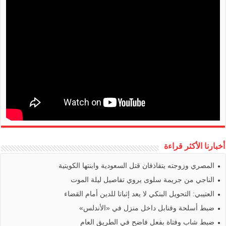
أخبارنا الأكثر قراءة
المصري وزوجته يتقاذفان قتل السعودية وابنتها الكويتية
الناجي من جريمة سلوى يروي تفاصيل ليلة الموت
العتيبي: التحويل البنكي لا يعد إثباتا للدين أمام القضاء
ضبط أسلحة وقنابل داخل منزل في «الأندلس»
ضبط شاب وفتاة بفعل فاضح في الطريق العام