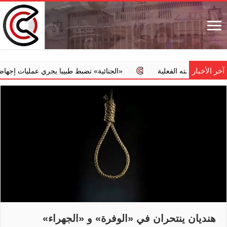
آخر الأخبار
 خدمته الفعلية
‏«الجنائية» تضبط طبيبا يجري عمليات إجهاض مخالفة
هنديان ينتحران في «الوفرة» و «الجهراء»