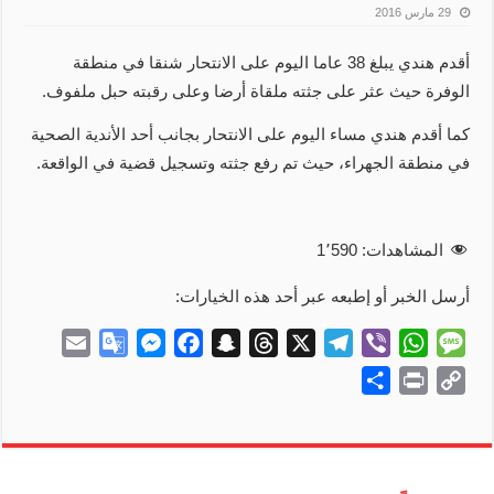
29 مارس 2016
أقدم هندي يبلغ 38 عاما اليوم على الانتحار شنقا في منطقة
الوفرة حيث عثر على جثته ملقاة أرضا وعلى رقبته حبل ملفوف.
كما أقدم هندي مساء اليوم على الانتحار بجانب أحد الأندية الصحية
في منطقة الجهراء، حيث تم رفع جثته وتسجيل قضية في الواقعة.
المشاهدات:
1٬590
أرسل الخبر أو إطبعه عبر أحد هذه الخيارات:
E
G
M
F
S
T
X
T
V
W
M
m
o
e
a
n
h
e
i
h
e
S
P
C
a
o
s
c
a
r
l
b
a
s
h
r
o
i
g
s
e
p
e
e
e
t
s
a
i
p
l
l
e
b
c
a
g
r
s
a
r
n
y
e
n
o
h
d
r
A
g