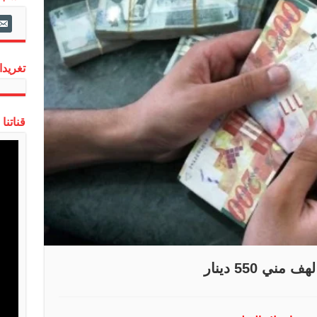
ail-
alt
تغريدات
قناتنا
 550 دينار