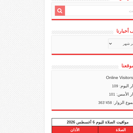
أخبارنا
ف
ا
وقعنا
Online Visitor
ر اليوم:
109
ر الأمس:
101
وع الزوار:
363٬458
مواقيت الصلاة لليوم 6 أغسطس 2026
الصلاة
الأذان