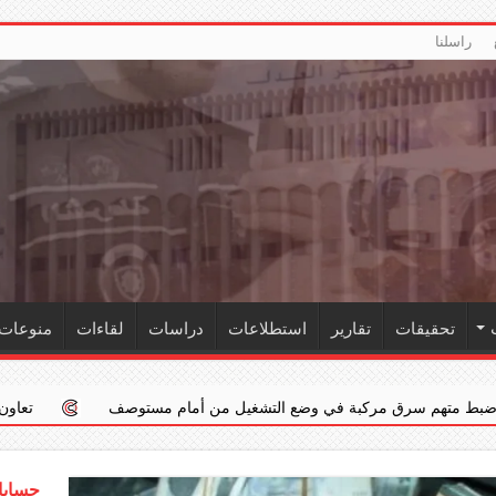
راسلنا
تحقيقات
تقارير
استطلاعات
دراسات
لقاءات
منوعات
في وضع التشغيل من أمام مستوصف
تعاون خليجي يحبط تهريب 5 لترات من ‏«الشبو الخام»
حسابات