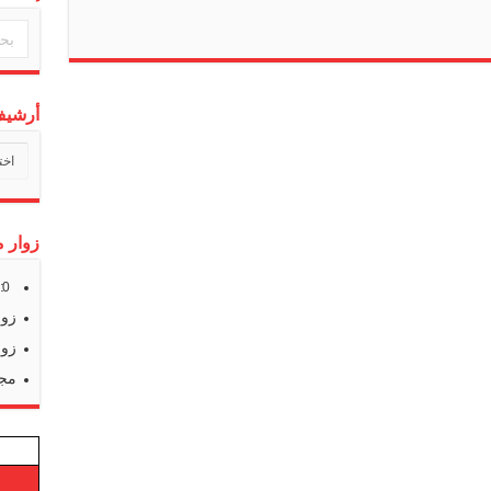
أرشيف 
أرشي
أخبارن
زوار م
s:
0
زوا
زوا
مجم