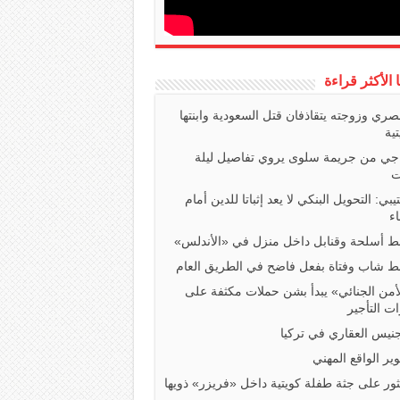
ا الأكثر قراءة
صري وزوجته يتقاذفان قتل السعودية وابنتها
تية
اجي من جريمة سلوى يروي تفاصيل ليلة
ت
تيبي: التحويل البنكي لا يعد إثباتا للدين أمام
ء
 أسلحة وقنابل داخل منزل في «الأندلس»
 شاب وفتاة بفعل فاضح في الطريق العام
أمن الجنائي» يبدأ بشن حملات مكثفة على
ت التأجير
جنيس العقاري في تركيا
ير الواقع المهني
ثور على جثة طفلة كويتية داخل «فريزر» ذويها