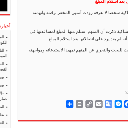
 بعد استلام المبلغ
ية شخصا لا تعرفه زودت أمنيي المخفر برقمه واتهمته
أخبارن
شاكية ذكرت أن المتهم استلم منها المبلغ لمساعدتها في
الم
نه لم يعد يرد على اتصالاتها بعد استلام المبلغ.
الكوي
 للبحث والتحري عن المتهم تمهيدا لاستدعائه ومواجهته
الن
المو
الع
القضا
ضبط
ضبط
:
«ال
عمارا
S
P
C
E
G
M
F
الت
h
r
o
m
o
e
a
تطو
a
i
p
a
o
s
c
الع
r
n
y
i
g
s
e