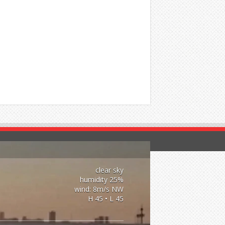
clear sky
25% humidity
wind: 8m/s NW
H 45 • L 45