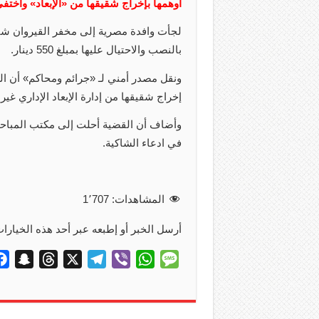
أوهمها بإخراج شقيقها من «الإبعاد» واختفى
لجأت وافدة مصرية إلى مخفر القيروان شاك
بالنصب والاحتيال عليها بمبلغ 550 دينار.
ونقل مصدر أمني لـ «جرائم ومحاكم» أن ال
إخراج شقيقها من إدارة الإبعاد الإداري غير أ
وأضاف أن القضية أحلت إلى مكتب المباحث
في ادعاء الشاكية.
المشاهدات:
1٬707
أرسل الخبر أو إطبعه عبر أحد هذه الخيارات
S
T
X
T
V
W
M
n
h
e
i
h
e
a
r
l
b
a
s
p
e
e
e
t
s