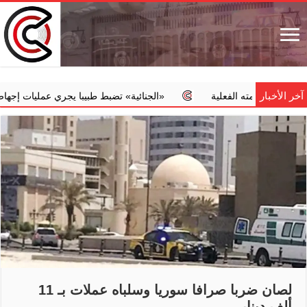
آخر الأخبار
ته الفعلية
‏«الجنائية» تضبط طبيبا يجري عمليات إجهاض مخالفة مقا
لصان ضربا صرافا سوريا وسلباه عملات بـ 11
ألف دينار