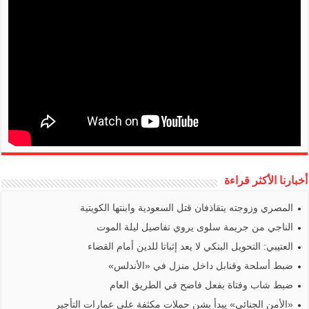
أخبارنا الأكثر قراءة
المصري وزوجته يتقاذفان قتل السعودية وابنتها الكويتية
الناجي من جريمة سلوى يروي تفاصيل ليلة الموت
العتيبي: التحويل البنكي لا يعد إثباتا للدين أمام القضاء
ضبط أسلحة وقنابل داخل منزل في «الأندلس»
ضبط شاب وفتاة بفعل فاضح في الطريق العام
«الأمن الجنائي» يبدأ بشن حملات مكثفة على عمارات التأجير