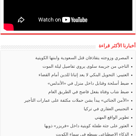
أخبارنا الأكثر قراءة
المصري وزوجته يتقاذفان قتل السعودية وابنتها الكويتية
الناجي من جريمة سلوى يروي تفاصيل ليلة الموت
العتيبي: التحويل البنكي لا يعد إثباتا للدين أمام القضاء
ضبط أسلحة وقنابل داخل منزل في «الأندلس»
ضبط شاب وفتاة بفعل فاضح في الطريق العام
«الأمن الجنائي» يبدأ بشن حملات مكثفة على عمارات التأجير
التجنيس العقاري في تركيا
تطوير الواقع المهني
العثور على جثة طفلة كويتية داخل «فريزر» ذويها
الذكاء الاصطناعي يسطع في سماء الكويت