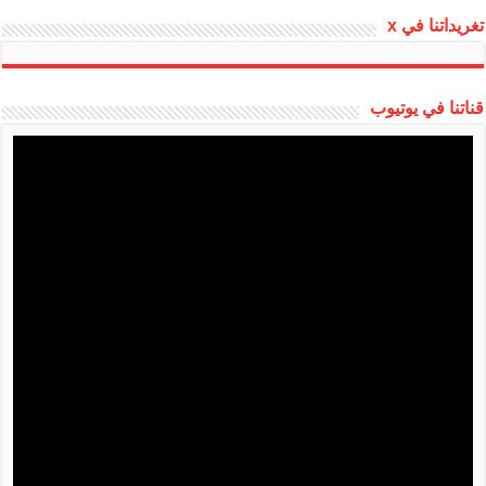
تغريداتنا في x
قناتنا في يوتيوب