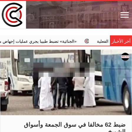
آخر الأخبار
فعلية
‏«الجنائية» تضبط طبيبا يجري عمليات إجهاض مخالفة مقابل مبا
ضبط 62 مخالفا في سوق الجمعة وأسواق
الشويخ