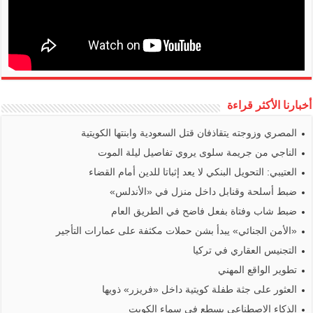
أخبارنا الأكثر قراءة
المصري وزوجته يتقاذفان قتل السعودية وابنتها الكويتية
الناجي من جريمة سلوى يروي تفاصيل ليلة الموت
العتيبي: التحويل البنكي لا يعد إثباتا للدين أمام القضاء
ضبط أسلحة وقنابل داخل منزل في «الأندلس»
ضبط شاب وفتاة بفعل فاضح في الطريق العام
«الأمن الجنائي» يبدأ بشن حملات مكثفة على عمارات التأجير
التجنيس العقاري في تركيا
تطوير الواقع المهني
العثور على جثة طفلة كويتية داخل «فريزر» ذويها
الذكاء الاصطناعي يسطع في سماء الكويت