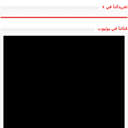
تغريداتنا في x
قناتنا في يوتيوب