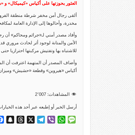
العثور بحوزتها على أكياس «كيميكال» و 
ألقى رجال أمن مخفر شرطة منطقة الفروان
مخدرة، وأحالوها إلى الإدارة العامة لمكافح
وأفاد مصدر أمني لـ«جرائم ومحاكم» أن رج
الأمن والمتانة لوجود أثر لحادث مروري ق
للاشتباه بها وتفتيش مركبتها احترازيا حت
أكياس «هيروين» وقطعة «حشيش» وميزا
المشاهدات:
2٬007
أرسل الخبر أو إطبعه عبر أحد هذه الخيارات
S
T
X
T
V
W
M
n
h
e
i
h
e