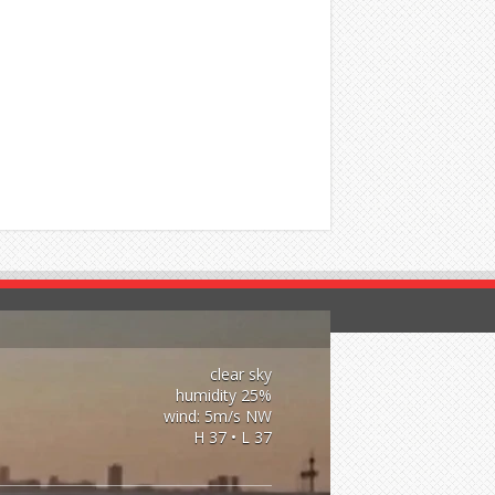
clear sky
25% humidity
wind: 5m/s NW
H 37 • L 37