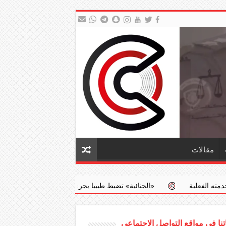
مقالات
‏«الجنائية» تضبط طبيبا يجري عمليات إجهاض مخالفة مقابل مبالغ مالية
نا في مواقع التواصل الاجتماعي