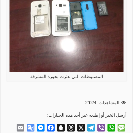
المضبوطات التي عثرت بحوزة المشرفة
المشاهدات:
2٬024
أرسل الخبر أو إطبعه عبر أحد هذه الخيارات:
E
G
M
F
S
T
X
T
V
W
M