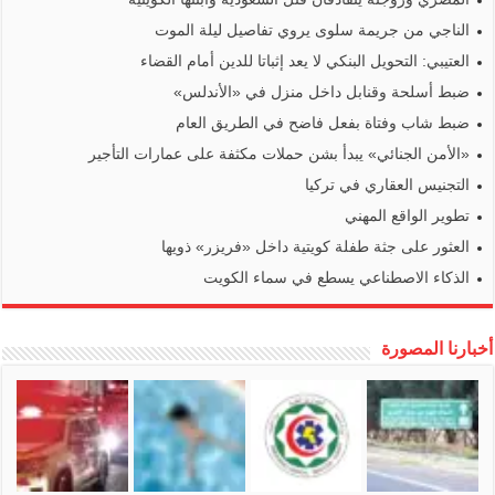
الناجي من جريمة سلوى يروي تفاصيل ليلة الموت
العتيبي: التحويل البنكي لا يعد إثباتا للدين أمام القضاء
ضبط أسلحة وقنابل داخل منزل في «الأندلس»
ضبط شاب وفتاة بفعل فاضح في الطريق العام
«الأمن الجنائي» يبدأ بشن حملات مكثفة على عمارات التأجير
التجنيس العقاري في تركيا
تطوير الواقع المهني
العثور على جثة طفلة كويتية داخل «فريزر» ذويها
الذكاء الاصطناعي يسطع في سماء الكويت
أخبارنا المصورة