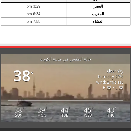
العصر
3:29 pm
المغرب
6:34 pm
العشاء
7:58 pm
حالة الطقس في مدينة الكويت
38
clear sky
°
27% humidity
wind: 2m/s NE
H 38 • L 38
38
39
44
45
43
°
°
°
°
°
SUN
MON
TUE
WED
THU