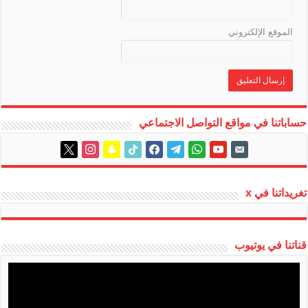
الموقع الإلكتروني
حساباتنا في مواقع التواصل الاجتماعي
instagram
x
snapchat
tiktok
facebook
telegram
whatsapp
youtube
email-
alt
تغريداتنا في x
قناتنا في يوتيوب