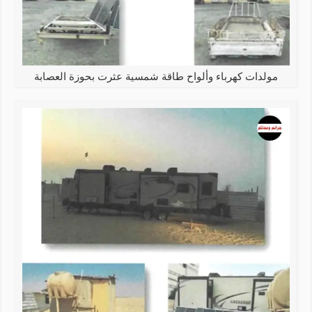
مولدات كهرباء وألواح طاقة شمسية عثرت بحوزة العصابة