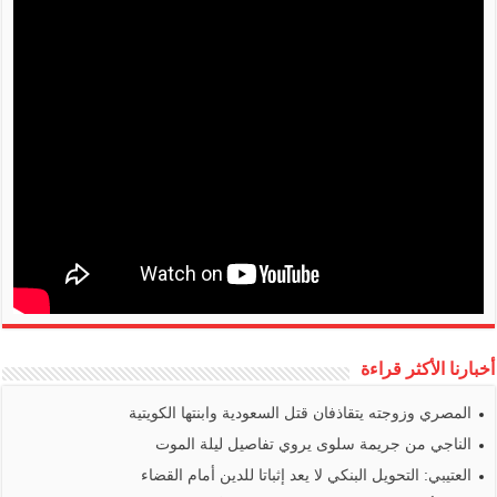
أخبارنا الأكثر قراءة
المصري وزوجته يتقاذفان قتل السعودية وابنتها الكويتية
الناجي من جريمة سلوى يروي تفاصيل ليلة الموت
العتيبي: التحويل البنكي لا يعد إثباتا للدين أمام القضاء