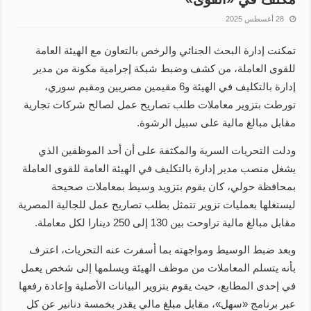
28 أغسطس 2025
تمكنت إدارة البحث الجنائي والرخص بالتعاون مع الهيئة العامة
للقوى العاملة، من كشف وضبط شبكة إجرامية مكونة من مدير
إدارة بالتكليف في الهيئة و6 مقيمين مصريين ومقيم سوري،
تورطت بتزوير معاملات طلب تصاريح عمل لصالح شركات تجارية
مقابل مبالغ مالية على سبيل الرشوة.
ودلت التحريات السرية والمكثفة على أن أحد الموظفين الذي
يشغل منصب مدير إدارة بالتكليف في الهيئة العامة للقوى العاملة
بمحافظة حولي، كان يقوم بتزويد وسيط بمعاملات صحيحة
ليستغلها بعمليات تزوير تتمثل بطلب تصاريح عمل للجالية المصرية
مقابل مبالغ مالية تراوحت بين 130 إلى 250 دينارا لكل معاملة.
وبعد ضبط الوسيط ومواجهته بما أسفرت عنه التحريات، اعترف
بأنه يتسلم المعاملات من موظف الهيئة ويسلمها إلى شخص يعمل
في إحدى المطابع، حيث يقوم بتزوير البيانات الأصلية وإعادة رفعها
عبر برنامج «سهل»، مقابل مبلغ مالي يقدر بخمسة دنانير عن كل