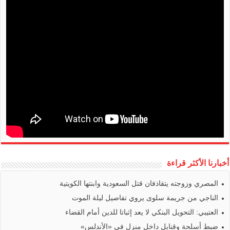
أخبارنا الأكثر قراءة
المصري وزوجته يتقاذفان قتل السعودية وابنتها الكويتية
الناجي من جريمة سلوى يروي تفاصيل ليلة الموت
العتيبي: التحويل البنكي لا يعد إثباتا للدين أمام القضاء
ضبط أسلحة وقنابل داخل منزل في «الأندلس»