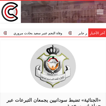
آخر الأخبار
ر جابر
وفاة النجم عنبر سعيد بحادث مروري
‏«الداخلية»: ا
«الجنائية» تضبط سودانيين يجمعان التبرعات عبر
حملة غير مرخصة