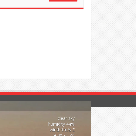
clear sky
44% humidity
wind: 1m/s E
H 40 • L 40