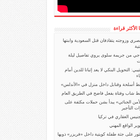
ا الأكثر قراءة
صري وزوجته يتقاذفان قتل السعودية وابنتها
تية
اجي من جريمة سلوى يروي تفاصيل ليلة
ت
تيبي: التحويل البنكي لا يعد إثباتا للدين أمام
ء
 أسلحة وقنابل داخل منزل في «الأندلس»
 شاب وفتاة بفعل فاضح في الطريق العام
أمن الجنائي» يبدأ بشن حملات مكثفة على
ت التأجير
جنيس العقاري في تركيا
ير الواقع المهني
ثور على جثة طفلة كويتية داخل «فريزر» ذويها