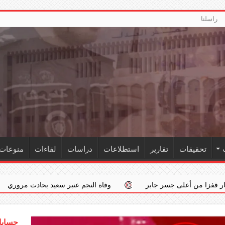
راسلنا
تحقيقات
تقارير
استطلاعات
دراسات
لقاءات
منوعات
ر جابر
وفاة النجم عنبر سعيد بحادث مروري
‏«الداخلية»: ا
حسابات