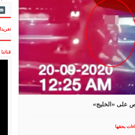
ail-
alt
تغريدات
قناتنا
 على «الخليج»
اءات بحقها