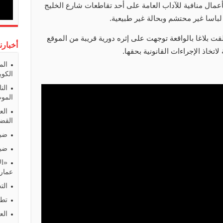
عمال منافية للآداب العامة على أحد تقاطعات شارع الخليج
اسا غير محتشم وبحالة غير طبيعية.
قت بلاغا بالواقعة توجهت على إثره دورية قريبة من الموقع
أخبارن
اتخاذ الإجراءات القانونية بحقها.
الم
الكوي
الن
المو
الع
القضا
ضبط
ضبط
«ال
عمارا
الت
تطو
الع