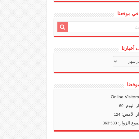
في موقعنا
أخبارنا
ف
ا
وقعنا
Online Visitor
ر اليوم:
60
ر الأمس:
124
وع الزوار:
363٬533