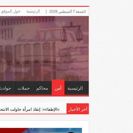
الرئيسية
حول الموقع
الجمعة 7 أغسطس 2026
الرئيسية
أمن
محاكم
حملات
حوادث
آخر الأخبار
فسة ال...
‏«الإطفاء»: إنقاذ امرأة حاولت الانتحار قفزا من أعلى جس