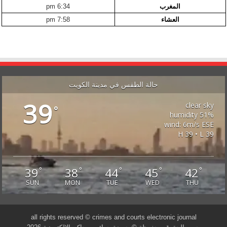
المغرب
6:34 pm
العشاء
7:58 pm
حالة الطقس في مدينة الكويت
39
clear sky
°
51% humidity
wind: 6m/s ESE
H 39 • L 39
39
38
44
45
42
°
°
°
°
°
SUN
MON
TUE
WED
THU
all rights reserved © crimes and courts electronic journal