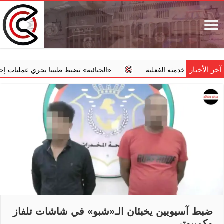
آخر الأخبار
ن خدمته الفعلية
‏«الجنائية» تضبط طبيبا يجري عمليات إجهاض مخالف
ضبط آسيويين يخبئان الـ«شبو» في شاشات تلفاز
وكمبيوتر