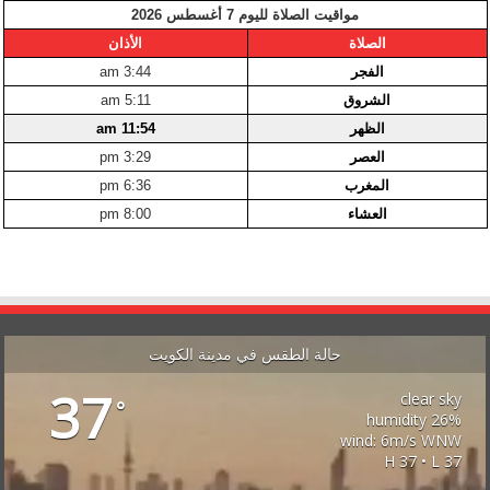
مواقيت الصلاة لليوم 7 أغسطس 2026
الصلاة
الأذان
الفجر
3:44 am
الشروق
5:11 am
الظهر
11:54 am
العصر
3:29 pm
المغرب
6:36 pm
العشاء
8:00 pm
حالة الطقس في مدينة الكويت
37
clear sky
°
26% humidity
wind: 6m/s WNW
H 37 • L 37