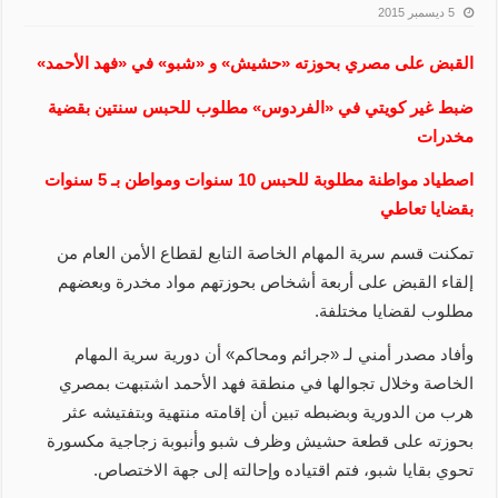
5 ديسمبر 2015
القبض على مصري بحوزته «حشيش» و «شبو» في «فهد الأحمد»
ضبط غير كويتي في «الفردوس» مطلوب للحبس سنتين بقضية
مخدرات
اصطياد مواطنة مطلوبة للحبس 10 سنوات ومواطن بـ 5 سنوات
بقضايا تعاطي
تمكنت قسم سرية المهام الخاصة التابع لقطاع الأمن العام من
إلقاء القبض على أربعة أشخاص بحوزتهم مواد مخدرة وبعضهم
مطلوب لقضايا مختلفة.
وأفاد مصدر أمني لـ «جرائم ومحاكم» أن دورية سرية المهام
الخاصة وخلال تجوالها في منطقة فهد الأحمد اشتبهت بمصري
هرب من الدورية وبضبطه تبين أن إقامته منتهية وبتفتيشه عثر
بحوزته على قطعة حشيش وظرف شبو وأنبوبة زجاجية مكسورة
تحوي بقايا شبو، فتم اقتياده وإحالته إلى جهة الاختصاص.