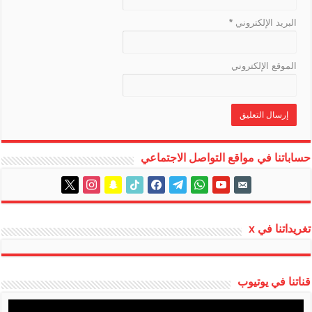
البريد الإلكتروني
*
الموقع الإلكتروني
حساباتنا في مواقع التواصل الاجتماعي
instagram
x
snapchat
tiktok
facebook
telegram
whatsapp
youtube
email-
alt
تغريداتنا في x
قناتنا في يوتيوب