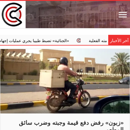
آخر الأخبار
خدمته الفعلية
‏«الجنائية» تضبط طبيبا يجري عمليات إجهاض مخالفة 
«زبون» رفض دفع قيمة وجبته وضرب سائق
المطعم