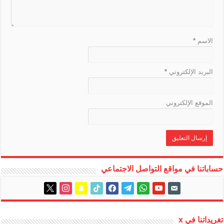
a
t
e
الاسم
*
البريد الإلكتروني
*
الموقع الإلكتروني
حساباتنا في مواقع التواصل الاجتماعي
instagram
x
snapchat
tiktok
facebook
telegram
whatsapp
youtube
email-
alt
تغريداتنا في x