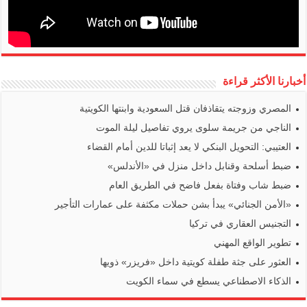
أخبارنا الأكثر قراءة
المصري وزوجته يتقاذفان قتل السعودية وابنتها الكويتية
الناجي من جريمة سلوى يروي تفاصيل ليلة الموت
العتيبي: التحويل البنكي لا يعد إثباتا للدين أمام القضاء
ضبط أسلحة وقنابل داخل منزل في «الأندلس»
ضبط شاب وفتاة بفعل فاضح في الطريق العام
«الأمن الجنائي» يبدأ بشن حملات مكثفة على عمارات التأجير
التجنيس العقاري في تركيا
تطوير الواقع المهني
العثور على جثة طفلة كويتية داخل «فريزر» ذويها
الذكاء الاصطناعي يسطع في سماء الكويت