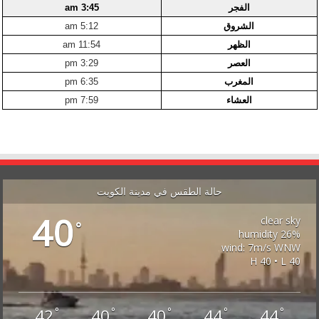
الفجر
3:45 am
الشروق
5:12 am
الظهر
11:54 am
العصر
3:29 pm
المغرب
6:35 pm
العشاء
7:59 pm
حالة الطقس في مدينة الكويت
40
clear sky
°
26% humidity
wind: 7m/s WNW
H 40 • L 40
42
40
40
44
44
°
°
°
°
°