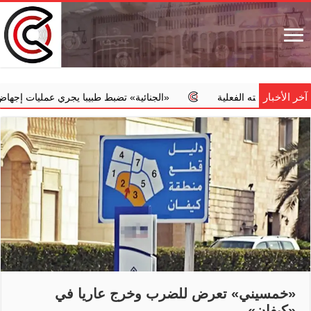
آخر الأخبار
دمته الفعلية
‏«الجنائية» تضبط طبيبا يجري عمليات إجهاض مخالفة مق
«خمسيني» تعرض للضرب وخرج عاريا في
«كيفان»