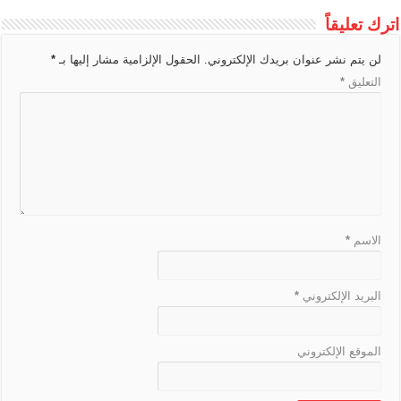
e
n
o
h
d
r
A
g
e
t
L
اترك تعليقاً
T
g
o
a
s
a
p
e
i
r
e
k
t
m
p
لن يتم نشر عنوان بريدك الإلكتروني.
الحقول الإلزامية مشار إليها بـ
*
n
a
r
التعليق
*
k
n
s
l
a
t
e
الاسم
*
البريد الإلكتروني
*
الموقع الإلكتروني