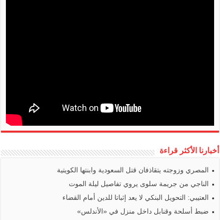
أخبارنا الأكثر قراءة
المصري وزوجته يتقاذفان قتل السعودية وابنتها الكويتية
الناجي من جريمة سلوى يروي تفاصيل ليلة الموت
العتيبي: التحويل البنكي لا يعد إثباتا للدين أمام القضاء
ضبط أسلحة وقنابل داخل منزل في «الأندلس»