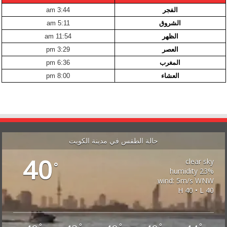
الفجر
3:44 am
الشروق
5:11 am
الظهر
11:54 am
العصر
3:29 pm
المغرب
6:36 pm
العشاء
8:00 pm
حالة الطقس في مدينة الكويت
40
clear sky
°
23% humidity
wind: 5m/s WNW
H 40 • L 40
°
°
°
°
°