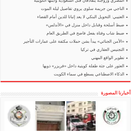
المصري وزوجته يتقاذفان قتل السعودية وابنتها الكويتية
الناجي من جريمة سلوى يروي تفاصيل ليلة الموت
العتيبي: التحويل البنكي لا يعد إثباتا للدين أمام القضاء
ضبط أسلحة وقنابل داخل منزل في «الأندلس»
ضبط شاب وفتاة بفعل فاضح في الطريق العام
«الأمن الجنائي» يبدأ بشن حملات مكثفة على عمارات التأجير
التجنيس العقاري في تركيا
تطوير الواقع المهني
العثور على جثة طفلة كويتية داخل «فريزر» ذويها
الذكاء الاصطناعي يسطع في سماء الكويت
أخبارنا المصورة