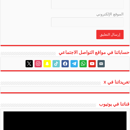
الموقع الإلكتروني
حساباتنا في مواقع التواصل الاجتماعي
instagram
x
snapchat
tiktok
facebook
telegram
whatsapp
youtube
email-
alt
تغريداتنا في x
قناتنا في يوتيوب