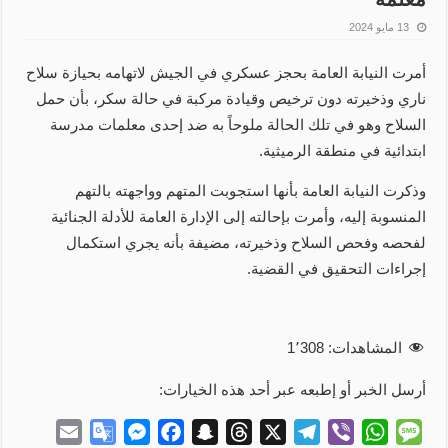
13 مايو 2024
أمرت النيابة العامة بحجز عسكري في الجيش لاتهامه بحيازة سلاح
ناري وذخيرته دون ترخيص وقيادة مركبة في حالة سكر، بأن حمل
السلاح وهو في تلك الحالة ملوحاً به ضد إحدى معلمات مدرسة
ابتدائية في منطقة الرميثية.
وذكرت النيابة العامة بأنها استجوبت المتهم وواجهته بالتهم
المنسوبة إليه، وأمرت بإحالته إلى الإدارة العامة للأدلة الجنائية
لفحصه وفحص السلاح وذخيرته، مضيفة بأنه يجري استكمال
إجراءات التحقيق في القضية.
المشاهدات:
1٬308
أرسل الخبر أو إطبعه عبر أحد هذه الخيارات:
E
G
M
F
S
T
X
T
V
W
M