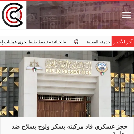
آخر الأخبار
من خدمته الفعلية
‏«الجنائية» تضبط طبيبا يجري عمليات إجهاض مخال
حجز عسكري قاد مركبته بسكر ولوح بسلاح ضد
معلمة