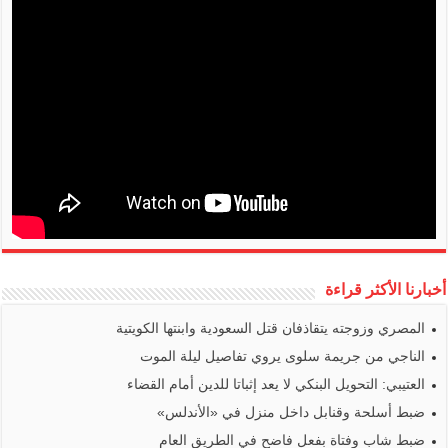
أخبارنا الأكثر قراءة
المصري وزوجته يتقاذفان قتل السعودية وابنتها الكويتية
الناجي من جريمة سلوى يروي تفاصيل ليلة الموت
العتيبي: التحويل البنكي لا يعد إثباتا للدين أمام القضاء
ضبط أسلحة وقنابل داخل منزل في «الأندلس»
ضبط شاب وفتاة بفعل فاضح في الطريق العام