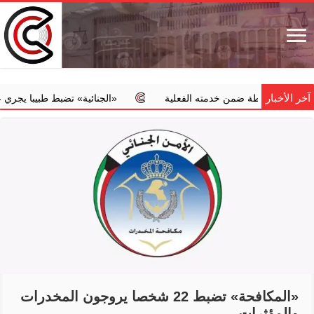
آخر الأخبار
لشرطة ضمن خدمته الفعلية
‏«الجنائية» تضبط طبيبا يجري عمليات إجه
«المكافحة» تضبط 22 شخصا يروجون المخدرات
والمؤثرات