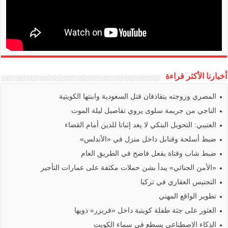
أخبارنا الأكثر قراءة
المصري وزوجته يتقاذفان قتل السعودية وابنتها الكويتية
الناجي من جريمة سلوى يروي تفاصيل ليلة الموت
العتيبي: التحويل البنكي لا يعد إثباتا للدين أمام القضاء
ضبط أسلحة وقنابل داخل منزل في «الأندلس»
ضبط شاب وفتاة بفعل فاضح في الطريق العام
«الأمن الجنائي» يبدأ بشن حملات مكثفة على عمارات التأجير
التجنيس العقاري في تركيا
تطوير الواقع المهني
العثور على جثة طفلة كويتية داخل «فريزر» ذويها
الذكاء الاصطناعي يسطع في سماء الكويت