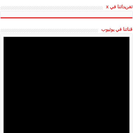
تغريداتنا في x
قناتنا في يوتيوب