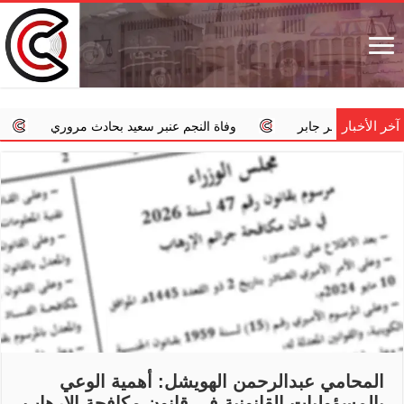
آخر الأخبار
 جسر جابر
وفاة النجم عنبر سعيد بحادث مروري
‏«الداخلية»
المحامي عبدالرحمن الهويشل: أهمية الوعي
بالمسؤوليات القانونية في قانون مكافحة الإرهاب