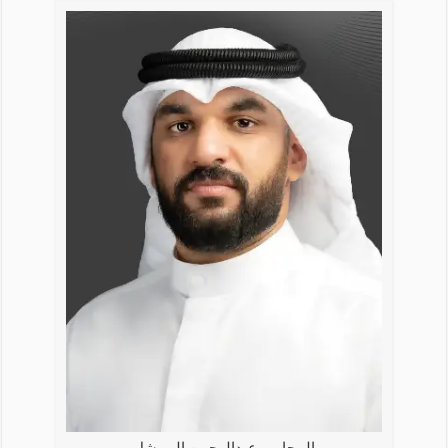
المحامي عبدالرحمن الهويشل