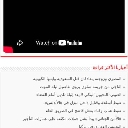
أخبارنا الأكثر قراءة
المصري وزوجته يتقاذفان قتل السعودية وابنتها الكويتية
الناجي من جريمة سلوى يروي تفاصيل ليلة الموت
العتيبي: التحويل البنكي لا يعد إثباتا للدين أمام القضاء
ضبط أسلحة وقنابل داخل منزل في «الأندلس»
ضبط شاب وفتاة بفعل فاضح في الطريق العام
«الأمن الجنائي» يبدأ بشن حملات مكثفة على عمارات التأجير
التجنيس العقاري في تركيا