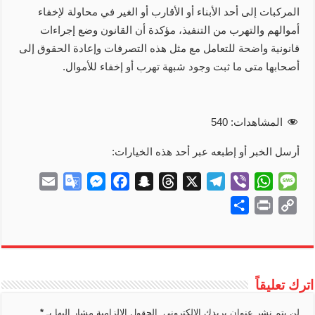
المركبات إلى أحد الأبناء أو الأقارب أو الغير في محاولة لإخفاء
أموالهم والتهرب من التنفيذ، مؤكدة أن القانون وضع إجراءات
قانونية واضحة للتعامل مع مثل هذه التصرفات وإعادة الحقوق إلى
أصحابها متى ما ثبت وجود شبهة تهرب أو إخفاء للأموال.
المشاهدات:
540
أرسل الخبر أو إطبعه عبر أحد هذه الخيارات:
E
G
M
F
S
T
X
T
V
W
M
m
o
e
a
n
h
e
i
h
e
S
P
C
a
o
s
c
a
r
l
b
a
s
h
r
o
i
g
s
e
p
e
e
e
t
s
a
i
p
l
l
e
b
c
a
g
r
s
a
r
n
y
e
n
o
h
d
r
A
g
e
t
L
اترك تعليقاً
T
g
o
a
s
a
p
e
i
r
e
k
t
m
p
لن يتم نشر عنوان بريدك الإلكتروني.
الحقول الإلزامية مشار إليها بـ
*
n