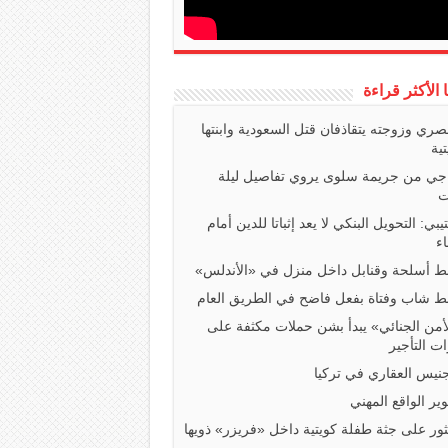
ا الأكثر قراءة
صري وزوجته يتقاذفان قتل السعودية وابنتها
تية
اجي من جريمة سلوى يروي تفاصيل ليلة
ت
تيبي: التحويل البنكي لا يعد إثباتا للدين أمام
ء
 أسلحة وقنابل داخل منزل في «الأندلس»
 شاب وفتاة بفعل فاضح في الطريق العام
أمن الجنائي» يبدأ بشن حملات مكثفة على
ت التأجير
جنيس العقاري في تركيا
ير الواقع المهني
ثور على جثة طفلة كويتية داخل «فريزر» ذويها