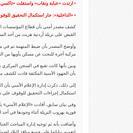
• ارتدت «عباية ونقاب» واستقلت «تاكسي
• «الداخلية»: جار استكمال التحقيق للو
كشف مصدر أمني بأن قطاع المؤسسات الإ
القبض على نزيلة أردنية هربت من أحد المست
وأوضح المصدر بأن ضبط المتهمة تم في من
مركبة أجرة للبحث عن مسكن يأويها من ال
وبين بأنها كانت تقبع في السجن المركزي 
بأن الجهود الأمنية المكثفة قادت لكشف م
إلى ذلك، ذكرت إدارة الإعلام الأمني بأن
استكمال إجراءات التحقيق للوقوف على م
وفي بيان سابق، أفادت «الإعلام الأمني» بأ
فورية بهروب النزيلة أثناء وجودها في أحد 
وأضافت بأنه تم توجيه إدارة المباحث الجن
لتعميم بياناتها على جميع منافذ البلاد لضم