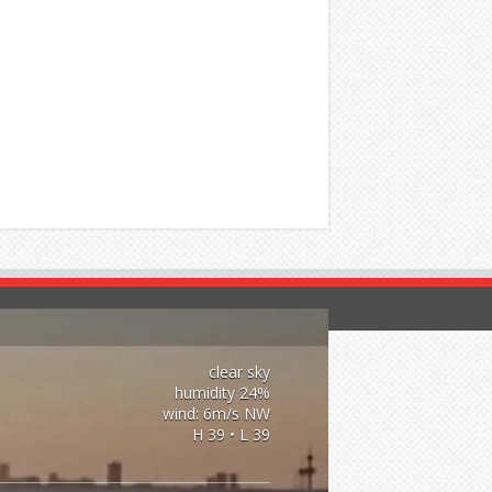
clear sky
24% humidity
wind: 6m/s NW
H 39 • L 39