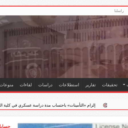
راسلنا
تحقيقات
تقارير
استطلاعات
دراسات
لقاءات
منوعات
لزام ‏«التأمينات» باحتساب مدة دراسة عسكري في كلية الشرطة ضمن خدمته ا
حسابات