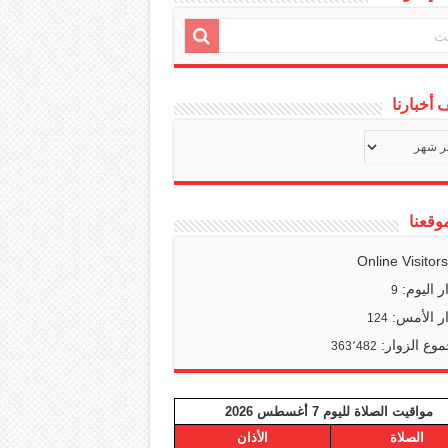
أخبارنا
ف
ا
وقعنا
Online Visitor
ر اليوم:
9
ر الأمس:
124
وع الزوار:
363٬482
مواقيت الصلاة لليوم 7 أغسطس 2026
الصلاة
الأذان