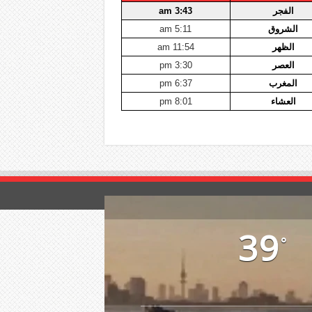
الفجر
3:43 am
الشروق
5:11 am
الظهر
11:54 am
العصر
3:30 pm
المغرب
6:37 pm
العشاء
8:01 pm
39
°