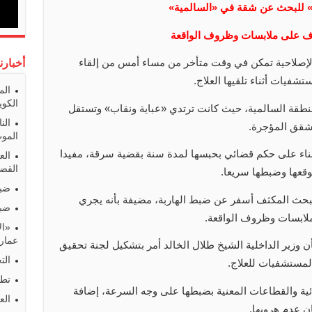
» للبحث عن شقة في «السالمية»
قوف على ملابسات وظروف الواقعة
صلاحية تمكن في وقت متأخر من مساء أمس من إلقاء
أخبارن
شفيات أثناء تلقيها العلاج.
الم
الكوي
طقة السالمية، حيث كانت ترتدي «عباية ونقاب» وتستقل
الن
شقق المؤجرة.
المو
بناء على حكم قضائي بحبسها لمدة سنة بقضية سرقة، مفيدا
الع
القضا
وقعها وضبطها سريعا.
ضبط
 البحث المكثف أسفر عن ضبط الهاربة، مضيفة بأنه يجري
ضبط
لابسات وظروف الواقعة.
«ال
عمارا
ن وزير الداخلية الشيخ طلال الخالد أمر بتشكيل لجنة تحقيق
الت
المستشفيات للعلاج.
تطو
ائية والقطاعات المعنية بضبطها على وجه السرعة، إضافة
الع
ان عدم هروبها.