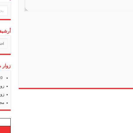
a
t
e
أرشيف 
أرشي
أخبارن
زوار م
s:
0
زوا
زوا
مجم