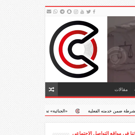
مقالات
لفعلية
‏«الجنائية» تضبط طبيبا يجري عمليات إجهاض مخالفة مقابل مب
نا في مواقع التواصل الاجتماعي