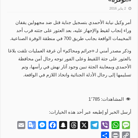
2 يناير 2016
أمر وكيل نيابة الأحمدي بتسجيل جناية قتل ضد مجهولين يقفان
وراء إنجاب لقيط والإجهاز عليه، بعد العثور على جثته قرب أحد
المخيمات الواقعة بجانب طريق 700 في منطقة الوفرة الصناعية.
وذكر مصدر أمني لـ «جرائم ومحاكم» أن غرفة العمليات تلقت بلاغا
بالعثور على جثة اللقيط وعلى الفور توجه رجال أمن محافظة
الأحمدي وبمعاينة الجثة تبين وجود آثار نهش في رأسها، وتم
تسليمها إلى رجال الأدلة الجنائية واتخاذ اللازم في الواقعة.
المشاهدات:
1٬785
أرسل الخبر أو إطبعه عبر أحد هذه الخيارات:
E
G
M
F
S
T
X
T
V
W
M
m
o
e
a
n
h
e
i
h
e
S
P
C