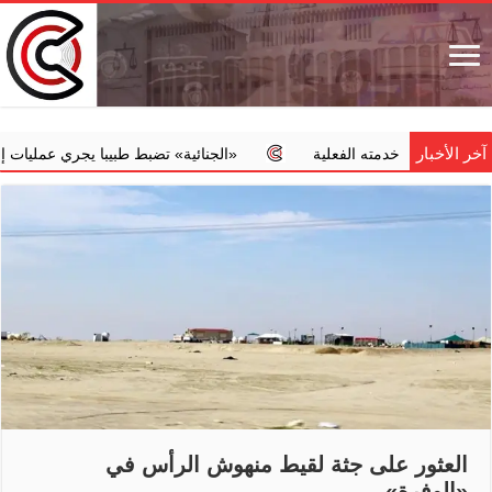
آخر الأخبار
ضمن خدمته الفعلية
‏«الجنائية» تضبط طبيبا يجري عمليات إجهاض مخا
العثور على جثة لقيط منهوش الرأس في
«الوفرة»