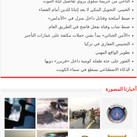
الناجي من جريمة سلوى يروي تفاصيل ليلة الموت
العتيبي: التحويل البنكي لا يعد إثباتا للدين أمام القضاء
ضبط أسلحة وقنابل داخل منزل في «الأندلس»
ضبط شاب وفتاة بفعل فاضح في الطريق العام
«الأمن الجنائي» يبدأ بشن حملات مكثفة على عمارات التأجير
التجنيس العقاري في تركيا
تطوير الواقع المهني
العثور على جثة طفلة كويتية داخل «فريزر» ذويها
الذكاء الاصطناعي يسطع في سماء الكويت
أخبارنا المصورة