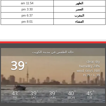
الظهر
11:54 am
العصر
3:30 pm
المغرب
6:37 pm
العشاء
8:01 pm
حالة الطقس في مدينة الكويت
39
clear sky
°
24% humidity
wind: 6m/s NW
H 39 • L 39
43
39
39
40
45
°
°
°
°
°
FRI
SAT
SUN
MON
TUE