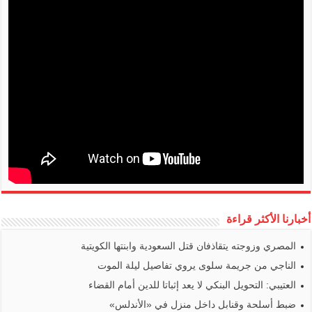
أخبارنا الأكثر قراءة
المصري وزوجته يتقاذفان قتل السعودية وابنتها الكويتية
الناجي من جريمة سلوى يروي تفاصيل ليلة الموت
العتيبي: التحويل البنكي لا يعد إثباتا للدين أمام القضاء
ضبط أسلحة وقنابل داخل منزل في «الأندلس»