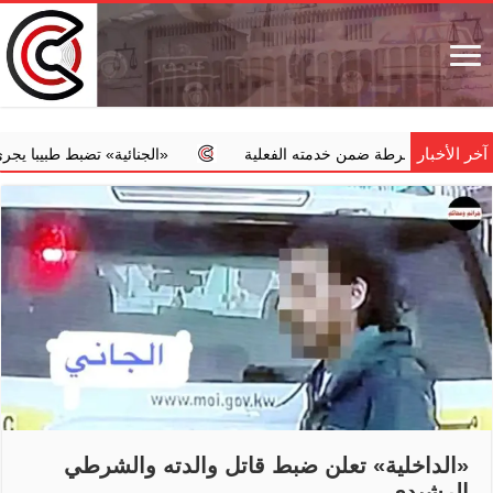
آخر الأخبار
الشرطة ضمن خدمته الفعلية
‏«الجنائية» تضبط طبيبا يجري عمليات إج
«الداخلية» تعلن ضبط قاتل والدته والشرطي
الرشيدي