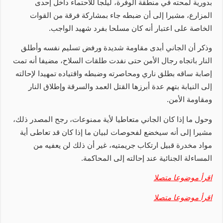
بدورية لمحته في منطقة الوفرة، ليلجأ للاحتماء داخل إحدى
المزارع، مشيرا إلى أن ضبطه جاء بمشاركة فرقة من القوات
الخاصة على اعتبار أنه كان مسلحا بفرد شهيد الواجب.
وذكر أن الجاني أبدى مقاومة شديدة ورفض تسليم نفسه وأطلق
النار باتجاه رجال الأمن حتى نفدت طلقات السلاح، مضيفا أنه تمت
إصابة ساقه بطلق ناري ومحاصرته وضبطه واقتياده تمهيدا لإحالته
إلى النيابة بتهم عدة أبرزها القتل العمد والسرقة وإطلاق النار
ومقاومة الأمن.
وحول ما إذا كان الجاني متعاطيا لأية ممنوعات، رجح المصدر ذلك،
مشيرا إلى أنه سيخضع لفحوصات لبيان ما إذا كان قد تعاطى أية
مواد مخدرة قبيل ارتكاب جريمتيه، غير أن ذلك لن يعفيه من
المساءلة الجنائية عند إحالته إلى المحاكمة.
اقرأ موضوعا متصلا
اقرأ موضوعا متصلا