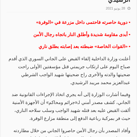
28 يونيو 2021
• دورية حاصرته فاحتمى داخل مزرعة في «الوفرة»
• أبدى مقاومة شديدة وأطلق النار باتجاه رجال الأمن
• «القوات الخاصة» ضبطته بعد إصابته بطلق ناري
أعلنت وزارة الداخلية إلقاء القبض على الجاني السوري الذي أقدم
صباح اليوم على ارتكاب جريمتي قتل مؤسفتين الأولى راحت
ضحيتها والدته والأخرى راح ضحيتها شهيد الواجب الشرطي
عبدالعزيز محمد مريبد الرشيدي.
وِفيما أشارت الوزارة إلى أنه يجري اتخاذ الإجراءات القانونية ضد
الجاني، كشف مصدر أمني لـ«جرائم ومحاكم» أن الأجهزة الأمنية
ألقت القبض عليه بعد قتله شهيد الواجب وسلب سلاحه الناري،
حيث فر بمركبة رباعية الدفع إلى منطقة مزارع الوفرة.
وأفاد المصدر بأن رجال الأمن حاصروا الجاني من خلال مطاردته