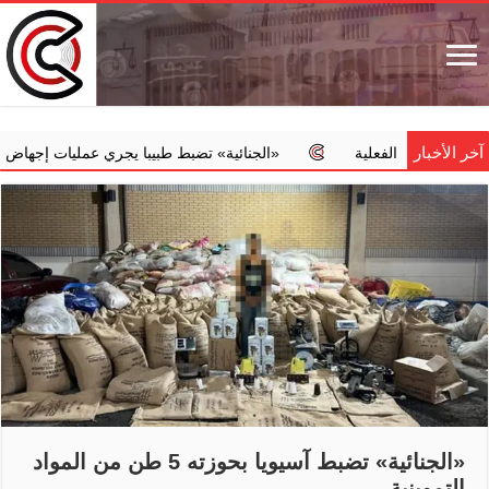
آخر الأخبار
ته الفعلية
‏«الجنائية» تضبط طبيبا يجري عمليات إجهاض مخالفة مقاب
«الجنائية» تضبط آسيويا بحوزته 5 طن من المواد
التموينية