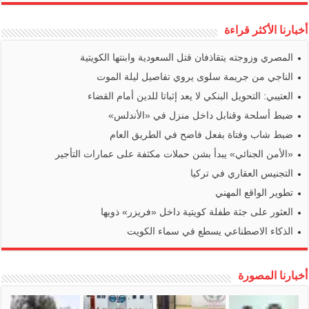
أخبارنا الأكثر قراءة
المصري وزوجته يتقاذفان قتل السعودية وابنتها الكويتية
الناجي من جريمة سلوى يروي تفاصيل ليلة الموت
العتيبي: التحويل البنكي لا يعد إثباتا للدين أمام القضاء
ضبط أسلحة وقنابل داخل منزل في «الأندلس»
ضبط شاب وفتاة بفعل فاضح في الطريق العام
«الأمن الجنائي» يبدأ بشن حملات مكثفة على عمارات التأجير
التجنيس العقاري في تركيا
تطوير الواقع المهني
العثور على جثة طفلة كويتية داخل «فريزر» ذويها
الذكاء الاصطناعي يسطع في سماء الكويت
أخبارنا المصورة