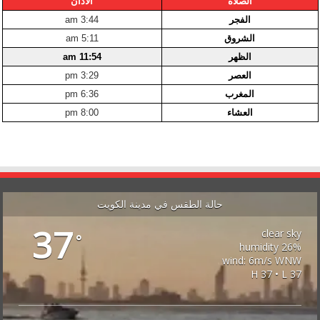
الصلاة
الأذان
الفجر
3:44 am
الشروق
5:11 am
الظهر
11:54 am
العصر
3:29 pm
المغرب
6:36 pm
العشاء
8:00 pm
حالة الطقس في مدينة الكويت
37
clear sky
°
26% humidity
wind: 6m/s WNW
H 37 • L 37