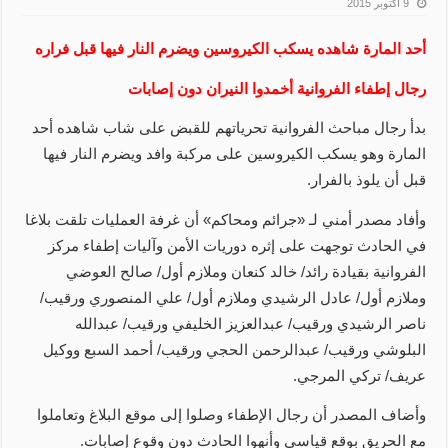
9 أكتوبر 2015
أحد المارة شاهده يسكب الكيروسين ويضرم النار فيها قبل فراره
رجال إطفاء الفروانية أخمدوا النيران دون إصابات
بدأ رجال مباحث الفروانية تحرياتهم للقبض على شاب شاهده أحد
المارة وهو يسكب الكيروسين على مركبة وافد ويضرم النار فيها
قبل أن يلوذ بالفرار.
وأفاد مصدر أمني لـ «جرائم ومحاكم» أن غرفة العمليات تلقت بلاغا
في الحادث توجهت على إثره دوريات الأمن وآليات إطفاء مركز
الفروانية بقيادة رائد/ خالد كنعان وملازم أول/ صالح العوضي
وملازم أول/ عادل الرشيدي وملازم أول/ علي المنصوري ورقيب/
ناصر الرشيدي ورقيب/ عبدالعزيز الخليفي ورقيب/ عبدالله
البلوشي ورقيب/ عبدالرحمن الحجي ورقيب/ أحمد السبع ووكيل
عريف/ تركي المرجي.
وأضاف المصدر أن رجال الإطفاء وصلوا إلى موقع البلاغ وتعاملوا
مع الحريق بوقع قياسي وأنهوا الحادث دون وقوع إصابات.