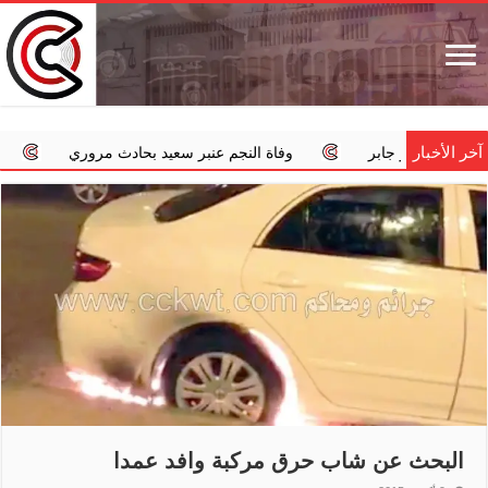
آخر الأخبار
 جابر
وفاة النجم عنبر سعيد بحادث مروري
‏«الداخلية»: اس
البحث عن شاب حرق مركبة وافد عمدا