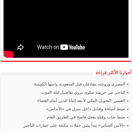
أخبارنا الأكثر قراءة
المصري وزوجته يتقاذفان قتل السعودية وابنتها الكويتية
الناجي من جريمة سلوى يروي تفاصيل ليلة الموت
العتيبي: التحويل البنكي لا يعد إثباتا للدين أمام القضاء
ضبط أسلحة وقنابل داخل منزل في «الأندلس»
ضبط شاب وفتاة بفعل فاضح في الطريق العام
«الأمن الجنائي» يبدأ بشن حملات مكثفة على عمارات التأجير