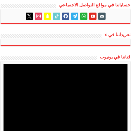
حساباتنا في مواقع التواصل الاجتماعي
instagram
x
snapchat
tiktok
facebook
telegram
whatsapp
youtube
email-
alt
تغريداتنا في x
قناتنا في يوتيوب