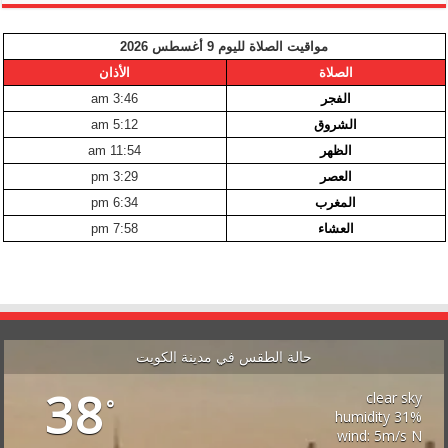
مواقيت الصلاة لليوم 9 أغسطس 2026
الصلاة
الأذان
الفجر
3:46 am
الشروق
5:12 am
الظهر
11:54 am
العصر
3:29 pm
المغرب
6:34 pm
العشاء
7:58 pm
حالة الطقس في مدينة الكويت
38
clear sky
°
31% humidity
wind: 5m/s N