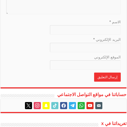
a
t
e
الاسم
*
البريد الإلكتروني
*
الموقع الإلكتروني
حساباتنا في مواقع التواصل الاجتماعي
instagram
x
snapchat
tiktok
facebook
telegram
whatsapp
youtube
email-
alt
تغريداتنا في x