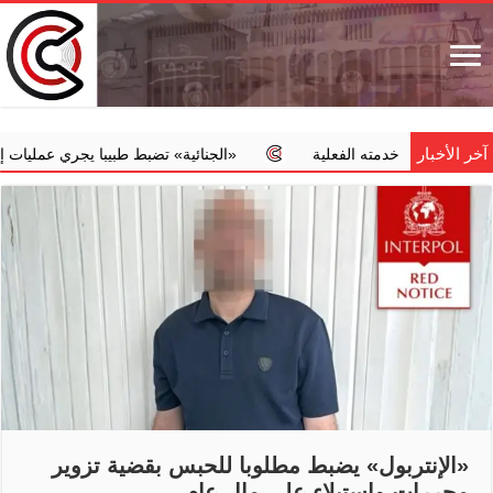
آخر الأخبار
ضمن خدمته الفعلية
‏«الجنائية» تضبط طبيبا يجري عمليات إجهاض مخال
‏«الإنتربول» يضبط مطلوبا للحبس بقضية تزوير
محررات واستيلاء على مال عام