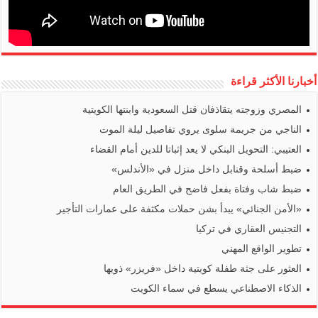
أخبارنا الأكثر قراءة
المصري وزوجته يتقاذفان قتل السعودية وابنتها الكويتية
الناجي من جريمة سلوى يروي تفاصيل ليلة الموت
العتيبي: التحويل البنكي لا يعد إثباتا للدين أمام القضاء
ضبط أسلحة وقنابل داخل منزل في «الأندلس»
ضبط شاب وفتاة بفعل فاضح في الطريق العام
«الأمن الجنائي» يبدأ بشن حملات مكثفة على عمارات التأجير
التجنيس العقاري في تركيا
تطوير الواقع المهني
العثور على جثة طفلة كويتية داخل «فريزر» ذويها
الذكاء الاصطناعي يسطع في سماء الكويت