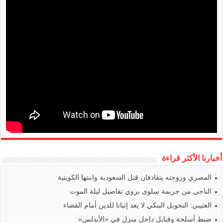
أخبارنا الأكثر قراءة
المصري وزوجته يتقاذفان قتل السعودية وابنتها الكويتية
الناجي من جريمة سلوى يروي تفاصيل ليلة الموت
العتيبي: التحويل البنكي لا يعد إثباتا للدين أمام القضاء
ضبط أسلحة وقنابل داخل منزل في «الأندلس»