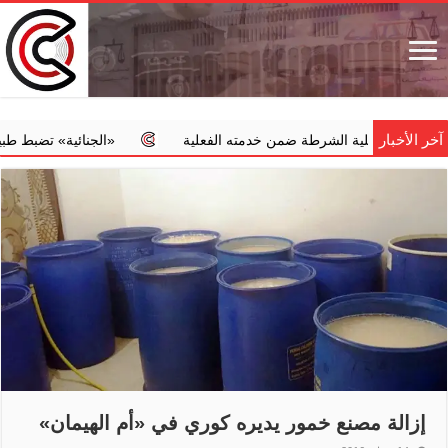
آخر الأخبار
 كلية الشرطة ضمن خدمته الفعلية
‏«الجنائية» تضبط طبيبا يجري عم
إزالة مصنع خمور يديره كوري في «أم الهيمان»