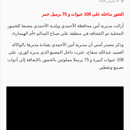
14 فبراير 2016
العثور بداخله على 108 عبوات و 75 برميل خمر
أزالت مديرية أمن محافظة الأحمدي وبلدية الأحمدي مصنعا للخمور
المحلية تم اكتشافه في منطقة علي صباح السالم «أم الهيمان».
وذكر مصدر أمني أن مديرية أمن الأحمدي بقيادة مديرها بالوكالة
العميد عبدالله سفاح، عثرت داخل المصنع الذي يديره كوري، على
108 عبوات كبيرة و 75 برميلا مملوئين بالخمور بالإضافة إلى أدوات
تصنيع وتقطير.