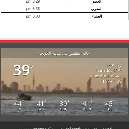
العصر
3:29 pm
المغرب
6:36 pm
العشاء
8:00 pm
حالة الطقس في مدينة الكويت
39
clear sky
°
27% humidity
wind: 6m/s WNW
H 39 • L 39
44
41
39
41
45
°
°
°
°
°
FRI
SAT
SUN
MON
TUE
all rights reserved © crimes and courts electronic journal