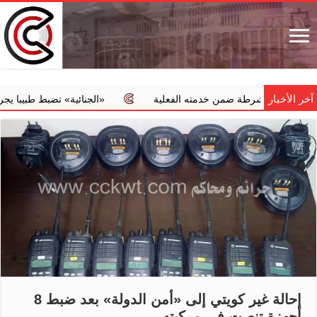
آخر الأخبار
لشرطة ضمن خدمته الفعلية
‏«الجنائية» تضبط طبيبا يجري عمليات إجه
إحالة غير كويتي إلى «أمن الدولة» بعد ضبط 8
أجهزة تنصت في مركبته