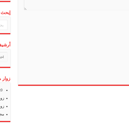
إبحث 
أرشيف 
أرشي
أخبارن
زوار م
s:
0
زوا
زوا
مجم