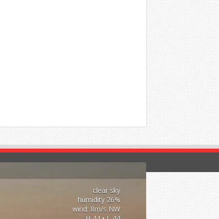
clear sky
26% humidity
wind: 8m/s NW
H 44 • L 44