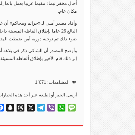
أحال مخفر تيماء مقيما عربيا يعمل بائعا إل
مكان عام.
وأفاد مصدر أمني لـ «جرائم ومحاكم» أن غر
البالغ 26 عاما بإطلاق ألفاظه المسي
ضوء ذلك تم توجيه دورية أمن ضبطت المتهم
وأوضح المصدر أن الشاكي ذكر في بلاغه أن
إثر ذلك قام الأخير بإطلاق ألفاظه المسيئة 
المشاهدات:
1٬671
أرسل الخبر أو إطبعه عبر أحد هذه الخيارات
S
T
X
T
V
W
M
n
h
e
i
h
e
a
r
l
b
a
s
p
e
e
e
t
s