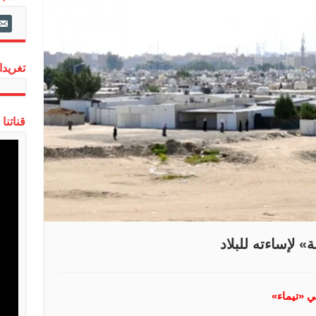
ail-
alt
تغريدات
قناتنا
» لإساءته للبلاد
ي «تيماء»