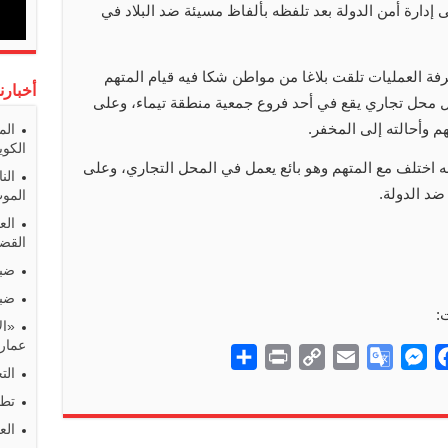
ى إدارة أمن الدولة بعد تلفظه بألفاظ مسيئة ضد البلاد في
فة العمليات تلقت بلاغا من مواطن شكا فيه قيام المتهم
أخبارن
ئة داخل محل تجاري يقع في أحد فروع جمعية منطقة تيماء، وعلى
 وأحالته إلى المخفر.
الم
الكوي
ه اختلف مع المتهم وهو بائع يعمل في المحل التجاري، وعلى
الن
ضد الدولة.
المو
الع
القضا
ضبط
ضبط
:
«ال
عمارا
S
P
C
E
G
M
F
الت
h
r
o
m
o
e
a
تطو
a
i
p
a
o
s
c
الع
r
n
y
i
g
s
e