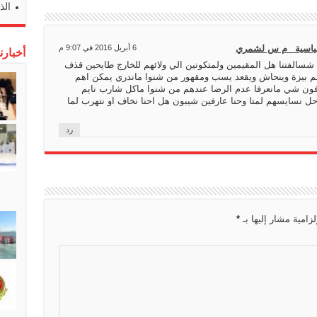
الذ
e
t
L
l
l
e
b
i
e
n
o
n
T
g
o
سياسية _م س لشمري
6 أبريل 2016 في 9:07 م
أخبارن
k
r
e
k
 شسالفتنا هل المقيمين ولمتكوتين الي ولائهم للخارج طايحين قذف
م بيزة وينحاش ويقعد يسب ومقهور من شنوا ماندري يمكن اهم
a
r
فون شي مانعرفا عدم الرضا عندهم من شنوا ماكل شارب نايم
n
ل نسايسهم لمتا وحنا عارفين شيبون هل احنا نخاف او نتهرب لما
s
رد
l
a
t
e
لزامية مشار إليها بـ
*