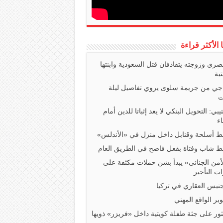
ا الأكثر قراءة
صري وزوجته يتقاذفان قتل السعودية وابنتها
تية
اجي من جريمة سلوى يروي تفاصيل ليلة
ت
تيبي: التحويل البنكي لا يعد إثباتا للدين أمام
ء
 أسلحة وقنابل داخل منزل في «الأندلس»
 شاب وفتاة بفعل فاضح في الطريق العام
أمن الجنائي» يبدأ بشن حملات مكثفة على
ت التأجير
جنيس العقاري في تركيا
ير الواقع المهني
ثور على جثة طفلة كويتية داخل «فريزر» ذويها