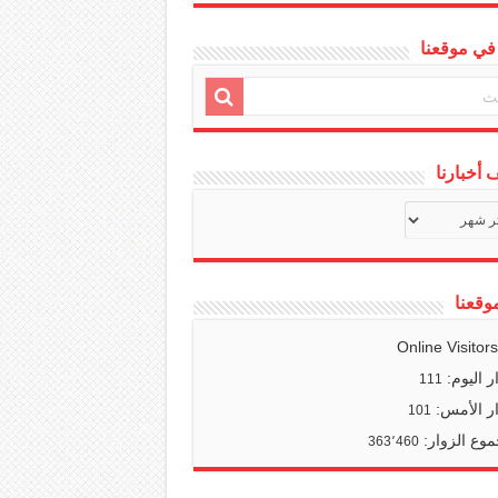
في موقعنا
أخبارنا
ف
ا
وقعنا
Online Visitor
ر اليوم:
111
ر الأمس:
101
وع الزوار:
363٬460