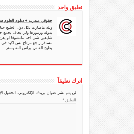
c
a
g
r
s
a
تعليق واحد
h
d
r
A
g
a
s
a
p
e
حقوقي متدرب + دبلوم العلوم 
t
m
p
ولله ماصارت بكل دول الخليج حنا
بدوله ورموزها ولي يخاف يجمع ج
شايفين شي احنا مانشوفا او يعر
مسافر راجع مرتاح بس اكيد في ح
يطيح الفاس براس الله يستر
اترك تعليقاً
لن يتم نشر عنوان بريدك الإلكتروني.
الحقول الإ
التعليق
*