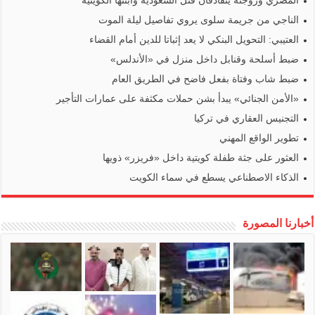
المصري وزوجته يتقاذفان قتل السعودية وابنتها الكويتية
الناجي من جريمة سلوى يروي تفاصيل ليلة الموت
العتيبي: التحويل البنكي لا يعد إثباتا للدين أمام القضاء
ضبط أسلحة وقنابل داخل منزل في «الأندلس»
ضبط شاب وفتاة بفعل فاضح في الطريق العام
«الأمن الجنائي» يبدأ بشن حملات مكثفة على عمارات التأجير
التجنيس العقاري في تركيا
تطوير الواقع المهني
العثور على جثة طفلة كويتية داخل «فريزر» ذويها
الذكاء الاصطناعي يسطع في سماء الكويت
أخبارنا المصورة