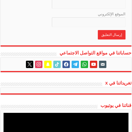
الموقع الإلكتروني
حساباتنا في مواقع التواصل الاجتماعي
instagram
x
snapchat
tiktok
facebook
telegram
whatsapp
youtube
email-
alt
تغريداتنا في x
قناتنا في يوتيوب