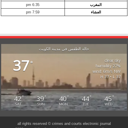
المغرب
6:35 pm
العشاء
7:59 pm
حالة الطقس في مدينة الكويت
37
clear sky
°
27% humidity
wind: 6m/s NW
H 37 • L 37
42
39
40
44
45
°
°
°
°
°
SAT
SUN
MON
TUE
WED
all rights reserved © crimes and courts electronic journal