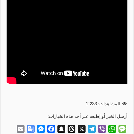
المشاهدات:
1٬233
أرسل الخبر أو إطبعه عبر أحد هذه الخيارات:
E
G
M
F
S
T
X
T
V
W
M