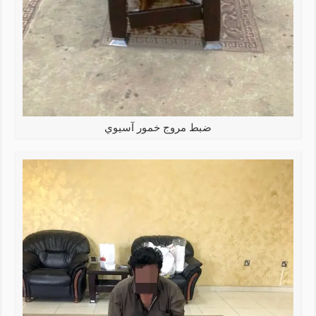
ضبط مروج خمور آسيوي