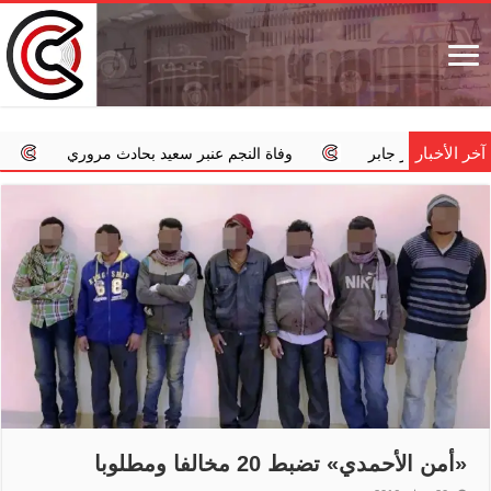
آخر الأخبار
وفاة النجم عنبر سعيد بحادث مروري
‏«الداخلية»: استمرار ال
«أمن الأحمدي» تضبط 20 مخالفا ومطلوبا