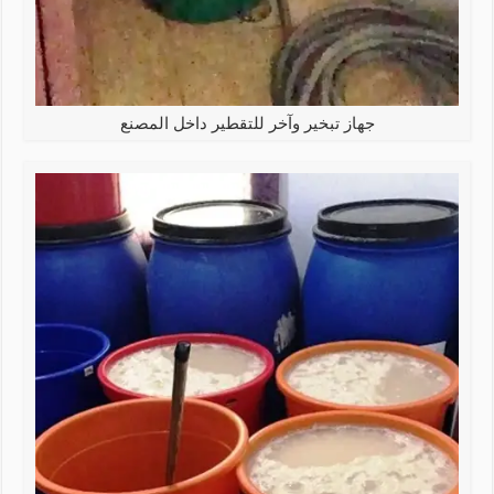
جهاز تبخير وآخر للتقطير داخل المصنع