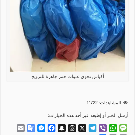
أكياس تحوي عبوات خمر جاهزة للترويج
المشاهدات:
1٬722
أرسل الخبر أو إطبعه عبر أحد هذه الخيارات:
E
G
M
F
S
T
X
T
V
W
M