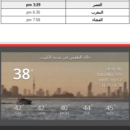
العصر
3:29 pm
المغرب
6:35 pm
العشاء
7:59 pm
حالة الطقس في مدينة الكويت
38
clear sky
°
26% humidity
wind: 3m/s E
H 38 • L 38
42
42
40
44
45
°
°
°
°
°
SAT
SUN
MON
TUE
WED