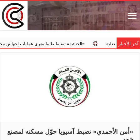
آخر الأخبار
‏«الجنائية» تضبط طبيبا يجري عمليات إجهاض مخالفة مقابل مبالغ مال
«أمن الأحمدي» تضبط آسيويا حوّل مسكنه لمصنع
خمر