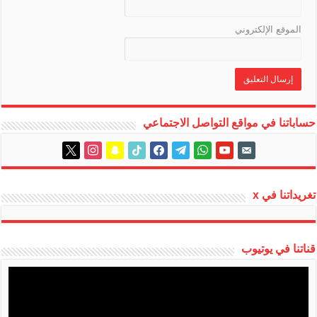
الموقع الإلكتروني
حساباتنا في مواقع التواصل الاجتماعي
instagram
x
snapchat
tiktok
facebook
telegram
whatsapp
youtube
email-
alt
تغريداتنا في x
قناتنا في يوتيوب