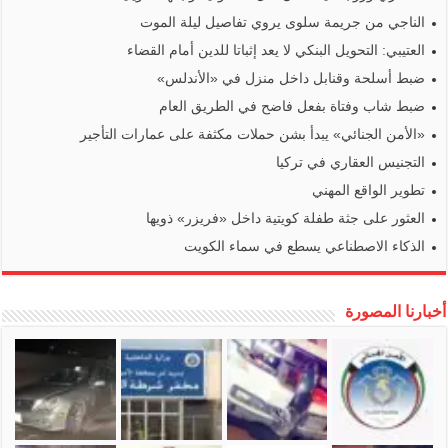
الناجي من جريمة سلوى يروي تفاصيل ليلة الموت
العتيبي: التحويل البنكي لا يعد إثباتا للدين أمام القضاء
ضبط أسلحة وقنابل داخل منزل في «الأندلس»
ضبط شاب وفتاة بفعل فاضح في الطريق العام
«الأمن الجنائي» يبدأ بشن حملات مكثفة على عمارات التأجير
التجنيس العقاري في تركيا
تطوير الواقع المهني
العثور على جثة طفلة كويتية داخل «فريزر» ذويها
الذكاء الاصطناعي يسطع في سماء الكويت
أخبارنا المصورة