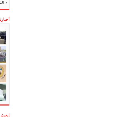
الذ
أخبارن
إبحث 