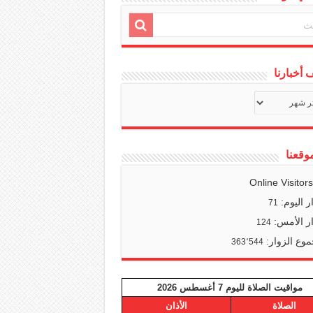
أخبارنا
ف
ا
وقعنا
Online Visitor
ر اليوم:
71
ر الأمس:
124
وع الزوار:
363٬544
مواقيت الصلاة لليوم 7 أغسطس 2026
الصلاة
الأذان