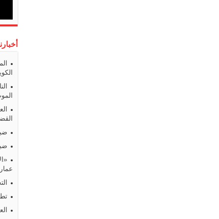
أخبارن
الم
الكوي
الن
المو
الع
القضا
ضبط
ضبط
«ال
عمارا
الت
تطو
الع