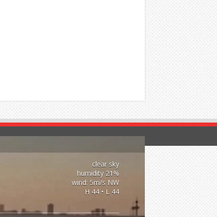
clear sky
21% humidity
wind: 5m/s NW
H 44 • L 44