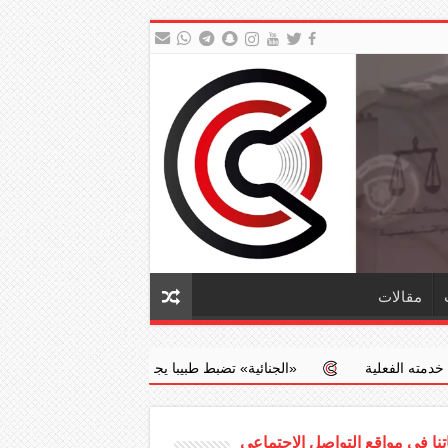
مقالات
‏«الجنائية» تضبط طبيبا يجري عمليات إجهاض مخالفة مقابل مبالغ مالية
نا في مواقع التواصل الاجتماعي