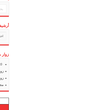
أرشيف 
أرشي
أخبارن
زوار م
s:
0
زوا
زوا
مجم