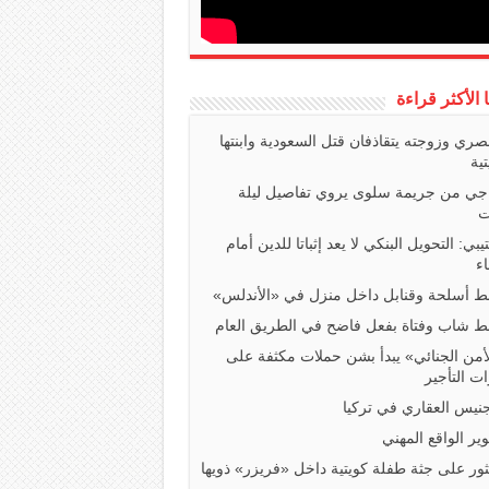
ا الأكثر قراءة
صري وزوجته يتقاذفان قتل السعودية وابنتها
تية
اجي من جريمة سلوى يروي تفاصيل ليلة
ت
تيبي: التحويل البنكي لا يعد إثباتا للدين أمام
ء
 أسلحة وقنابل داخل منزل في «الأندلس»
 شاب وفتاة بفعل فاضح في الطريق العام
أمن الجنائي» يبدأ بشن حملات مكثفة على
ت التأجير
جنيس العقاري في تركيا
ير الواقع المهني
ثور على جثة طفلة كويتية داخل «فريزر» ذويها