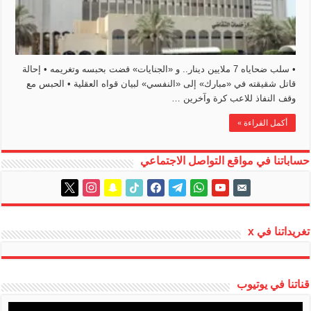
• سلب ضحاياه 7 ملايين دينار.. و «الجنايات» قضت بحبسه وتغريمه • إحالة
قاتل شقيقته في «مبارك» إلى «النفسي» لبيان قواه العقلية • الحبس مع
وقف النفاذ للاعب كرة وآخرين …
أكمل القراءة »
حساباتنا في مواقع التواصل الاجتماعي
instagram
x
snapchat
tiktok
facebook
telegram
whatsapp
youtube
email-
alt
تغريداتنا في x
قناتنا في يوتيوب