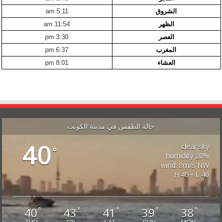
الشروق
5:11 am
الظهر
11:54 am
العصر
3:30 pm
المغرب
6:37 pm
العشاء
8:01 pm
حالة الطقس في مدينة الكويت
40
clear sky
°
20% humidity
wind: 8m/s NW
H 40 • L 40
40
43
41
39
38
°
°
°
°
°